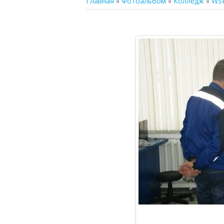
Главная
»
Фотоальбом
»
Колледж
»
WS
В р