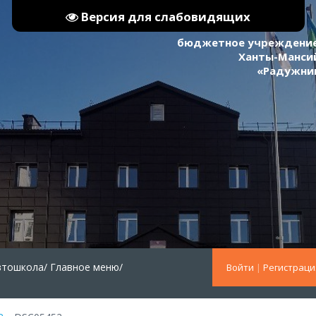
Версия для слабовидящих
бюджетное учреждение
Ханты-Мансий
«Радужни
втошкола/
Главное меню/
Войти
|
Регистраци