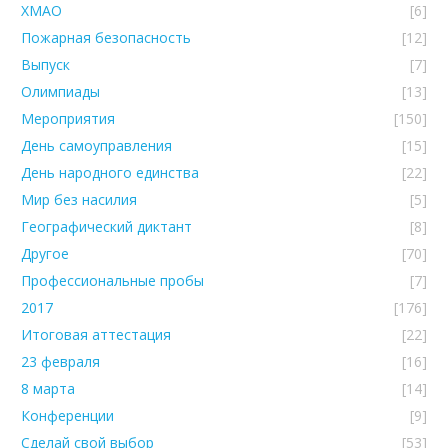
ХМАО
[6]
Пожарная безопасность
[12]
Выпуск
[7]
Олимпиады
[13]
Мероприятия
[150]
День самоуправления
[15]
День народного единства
[22]
Мир без насилия
[5]
Географический диктант
[8]
Другое
[70]
Профессиональные пробы
[7]
2017
[176]
Итоговая аттестация
[22]
23 февраля
[16]
8 марта
[14]
Конференции
[9]
Сделай свой выбор
[53]