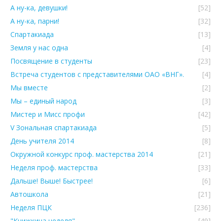
А ну-ка, девушки!
[52]
А ну-ка, парни!
[32]
Спартакиада
[13]
Земля у нас одна
[4]
Посвящение в студенты
[23]
Встреча студентов с представителями ОАО «ВНГ».
[4]
Мы вместе
[2]
Мы – единый народ
[3]
Мистер и Мисс профи
[42]
V Зональная спартакиада
[5]
День учителя 2014
[8]
Окружной конкурс проф. мастерства 2014
[21]
Неделя проф. мастерства
[33]
Дальше! Выше! Быстрее!
[6]
Автошкола
[21]
Неделя ПЦК
[236]
"Книжкина неделя"
[49]