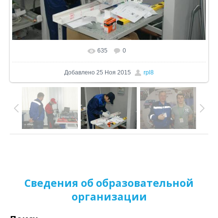
635
0
В реальном размере
1024x680
/ 244.6Kb
Добавлено
25 Ноя 2015
rpl8
Сведения об образовательной
организации