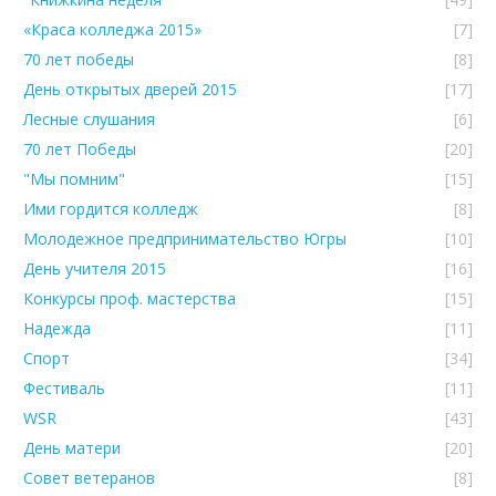
«Краса колледжа 2015»
[7]
70 лет победы
[8]
День открытых дверей 2015
[17]
Лесные слушания
[6]
70 лет Победы
[20]
"Мы помним"
[15]
Ими гордится колледж
[8]
Молодежное предпринимательство Югры
[10]
День учителя 2015
[16]
Конкурсы проф. мастерства
[15]
Надежда
[11]
Спорт
[34]
Фестиваль
[11]
WSR
[43]
День матери
[20]
Совет ветеранов
[8]