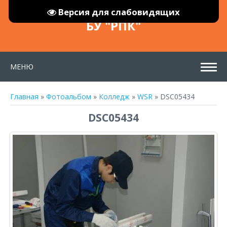
Версия для слабовидящих
БУ "РПК"
МЕНЮ
Главная
»
Фотоальбом
»
Колледж
»
WSR
» DSC05434
DSC05434