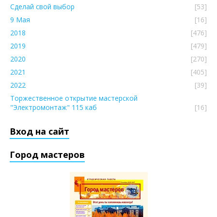
Сделай свой выбор
[53]
9 Мая
[16]
2018
[476]
2019
[479]
2020
[270]
2021
[405]
2022
[39]
Торжественное открытие мастерской
"Электромонтаж" 115 каб
[16]
Вход на сайт
Город мастеров