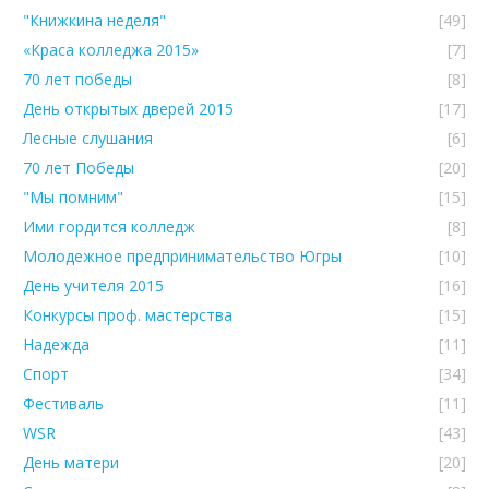
"Книжкина неделя"
[49]
«Краса колледжа 2015»
[7]
70 лет победы
[8]
День открытых дверей 2015
[17]
Лесные слушания
[6]
70 лет Победы
[20]
"Мы помним"
[15]
Ими гордится колледж
[8]
Молодежное предпринимательство Югры
[10]
День учителя 2015
[16]
Конкурсы проф. мастерства
[15]
Надежда
[11]
Спорт
[34]
Фестиваль
[11]
WSR
[43]
День матери
[20]