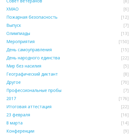
Совет ветеранов
[8]
ХМАО
[6]
Пожарная безопасность
[12]
Выпуск
[7]
Олимпиады
[13]
Мероприятия
[150]
День самоуправления
[15]
День народного единства
[22]
Мир без насилия
[5]
Географический диктант
[8]
Другое
[70]
Профессиональные пробы
[7]
2017
[176]
Итоговая аттестация
[22]
23 февраля
[16]
8 марта
[14]
Конференции
[9]