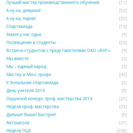
Лучший мастер производственного обучения
[11]
А ну-ка, девушки!
[52]
А ну-ка, парни!
[32]
Спартакиада
[13]
Земля у нас одна
[4]
Посвящение в студенты
[23]
Встреча студентов с представителями ОАО «ВНГ».
[4]
Мы вместе
[2]
Мы – единый народ
[3]
Мистер и Мисс профи
[42]
V Зональная спартакиада
[5]
День учителя 2014
[8]
Окружной конкурс проф. мастерства 2014
[21]
Неделя проф. мастерства
[33]
Дальше! Выше! Быстрее!
[6]
Автошкола
[21]
Неделя ПЦК
[236]