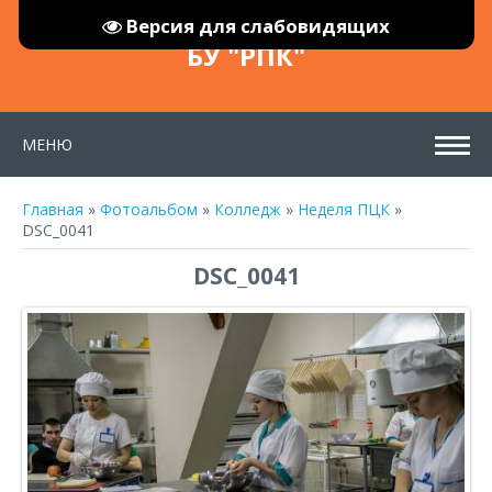
Версия для слабовидящих
БУ "РПК"
МЕНЮ
Главная
»
Фотоальбом
»
Колледж
»
Неделя ПЦК
»
DSC_0041
DSC_0041