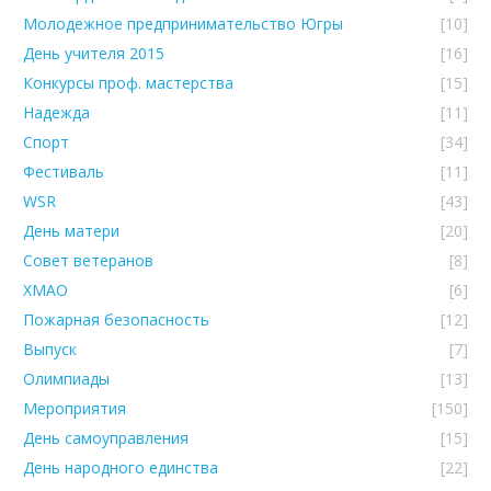
Молодежное предпринимательство Югры
[10]
День учителя 2015
[16]
Конкурсы проф. мастерства
[15]
Надежда
[11]
Спорт
[34]
Фестиваль
[11]
WSR
[43]
День матери
[20]
Совет ветеранов
[8]
ХМАО
[6]
Пожарная безопасность
[12]
Выпуск
[7]
Олимпиады
[13]
Мероприятия
[150]
День самоуправления
[15]
День народного единства
[22]