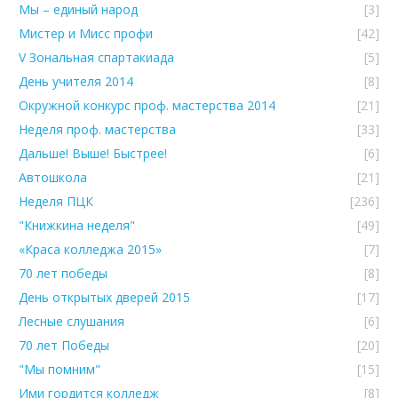
Мы – единый народ
[3]
Мистер и Мисс профи
[42]
V Зональная спартакиада
[5]
День учителя 2014
[8]
Окружной конкурс проф. мастерства 2014
[21]
Неделя проф. мастерства
[33]
Дальше! Выше! Быстрее!
[6]
Автошкола
[21]
Неделя ПЦК
[236]
"Книжкина неделя"
[49]
«Краса колледжа 2015»
[7]
70 лет победы
[8]
День открытых дверей 2015
[17]
Лесные слушания
[6]
70 лет Победы
[20]
"Мы помним"
[15]
Ими гордится колледж
[8]