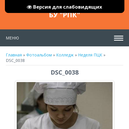
Версия для слабовидящих
БУ "РПК"
МЕНЮ
Главная
»
Фотоальбом
»
Колледж
»
Неделя ПЦК
»
DSC_0038
DSC_0038