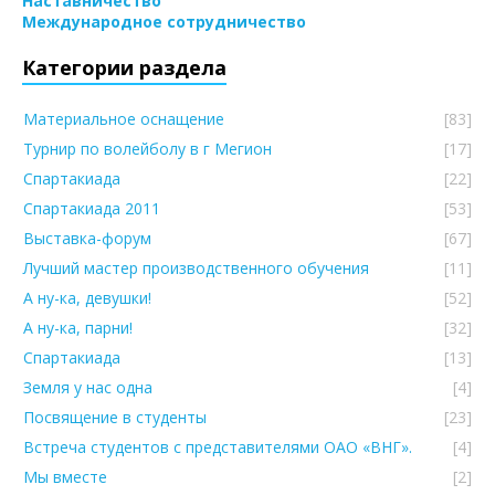
Наставничество
Международное сотрудничество
Категории раздела
Материальное оснащение
[83]
Турнир по волейболу в г Мегион
[17]
Спартакиада
[22]
Спартакиада 2011
[53]
Выставка-форум
[67]
Лучший мастер производственного обучения
[11]
А ну-ка, девушки!
[52]
А ну-ка, парни!
[32]
Спартакиада
[13]
Земля у нас одна
[4]
Посвящение в студенты
[23]
Встреча студентов с представителями ОАО «ВНГ».
[4]
Мы вместе
[2]