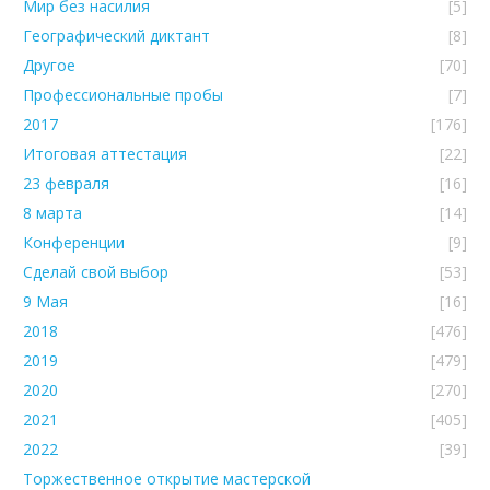
Мир без насилия
[5]
Географический диктант
[8]
Другое
[70]
Профессиональные пробы
[7]
2017
[176]
Итоговая аттестация
[22]
23 февраля
[16]
8 марта
[14]
Конференции
[9]
Сделай свой выбор
[53]
9 Мая
[16]
2018
[476]
2019
[479]
2020
[270]
2021
[405]
2022
[39]
Торжественное открытие мастерской