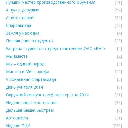
Лучший мастер производственного обучения
[11]
А ну-ка, девушки!
[52]
А ну-ка, парни!
[32]
Спартакиада
[13]
Земля у нас одна
[4]
Посвящение в студенты
[23]
Встреча студентов с представителями ОАО «ВНГ».
[4]
Мы вместе
[2]
Мы – единый народ
[3]
Мистер и Мисс профи
[42]
V Зональная спартакиада
[5]
День учителя 2014
[8]
Окружной конкурс проф. мастерства 2014
[21]
Неделя проф. мастерства
[33]
Дальше! Выше! Быстрее!
[6]
Автошкола
[21]
Неделя ПЦК
[236]