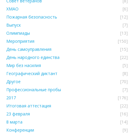
Совет ветеранов
[8]
ХМАО
[6]
Пожарная безопасность
[12]
Выпуск
[7]
Олимпиады
[13]
Мероприятия
[150]
День самоуправления
[15]
День народного единства
[22]
Мир без насилия
[5]
Географический диктант
[8]
Другое
[70]
Профессиональные пробы
[7]
2017
[176]
Итоговая аттестация
[22]
23 февраля
[16]
8 марта
[14]
Конференции
[9]