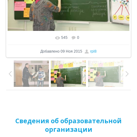
545
0
В реальном размере
1024x680
/ 290.3Kb
Добавлено
09 Ноя 2015
rpl8
Сведения об образовательной
организации