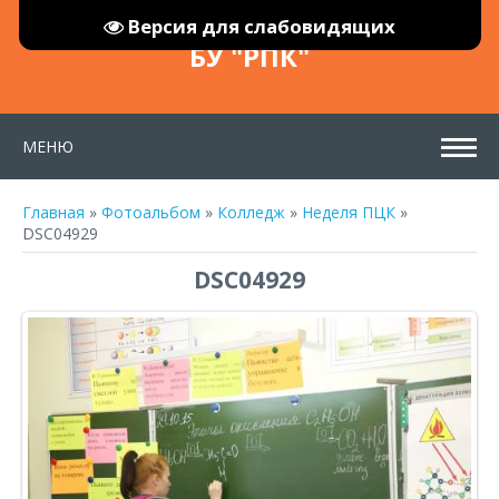
Версия для слабовидящих
БУ "РПК"
МЕНЮ
Главная
»
Фотоальбом
»
Колледж
»
Неделя ПЦК
»
DSC04929
DSC04929