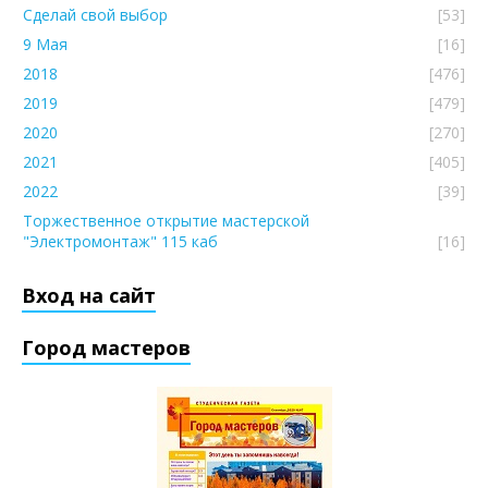
Сделай свой выбор
[53]
9 Мая
[16]
2018
[476]
2019
[479]
2020
[270]
2021
[405]
2022
[39]
Торжественное открытие мастерской
"Электромонтаж" 115 каб
[16]
Вход на сайт
Город мастеров