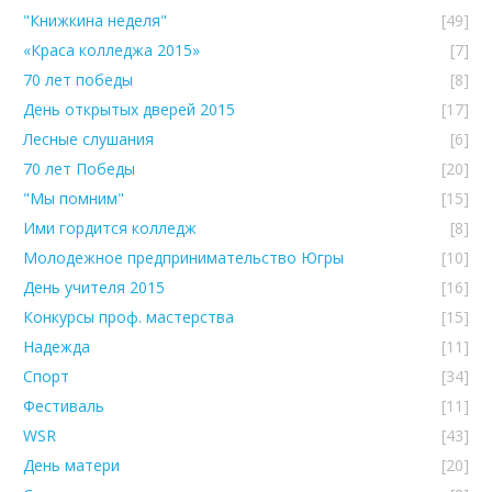
"Книжкина неделя"
[49]
«Краса колледжа 2015»
[7]
70 лет победы
[8]
День открытых дверей 2015
[17]
Лесные слушания
[6]
70 лет Победы
[20]
"Мы помним"
[15]
Ими гордится колледж
[8]
Молодежное предпринимательство Югры
[10]
День учителя 2015
[16]
Конкурсы проф. мастерства
[15]
Надежда
[11]
Спорт
[34]
Фестиваль
[11]
WSR
[43]
День матери
[20]