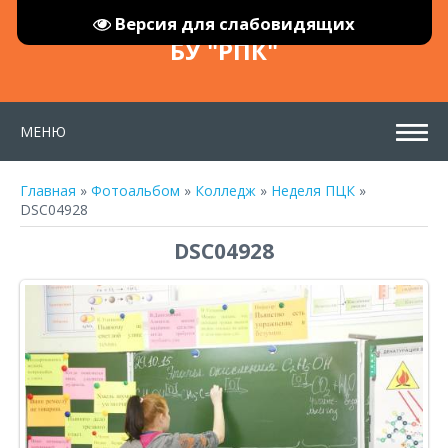
Версия для слабовидящих
БУ "РПК"
МЕНЮ
Главная
»
Фотоальбом
»
Колледж
»
Неделя ПЦК
»
DSC04928
DSC04928