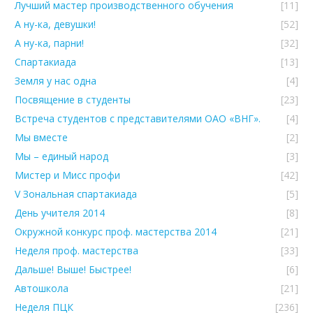
Лучший мастер производственного обучения
[11]
А ну-ка, девушки!
[52]
А ну-ка, парни!
[32]
Спартакиада
[13]
Земля у нас одна
[4]
Посвящение в студенты
[23]
Встреча студентов с представителями ОАО «ВНГ».
[4]
Мы вместе
[2]
Мы – единый народ
[3]
Мистер и Мисс профи
[42]
V Зональная спартакиада
[5]
День учителя 2014
[8]
Окружной конкурс проф. мастерства 2014
[21]
Неделя проф. мастерства
[33]
Дальше! Выше! Быстрее!
[6]
Автошкола
[21]
Неделя ПЦК
[236]