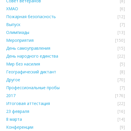
Совет ветеранов
[8]
ХМАО
[6]
Пожарная безопасность
[12]
Выпуск
[7]
Олимпиады
[13]
Мероприятия
[150]
День самоуправления
[15]
День народного единства
[22]
Мир без насилия
[5]
Географический диктант
[8]
Другое
[70]
Профессиональные пробы
[7]
2017
[176]
Итоговая аттестация
[22]
23 февраля
[16]
8 марта
[14]
Конференции
[9]