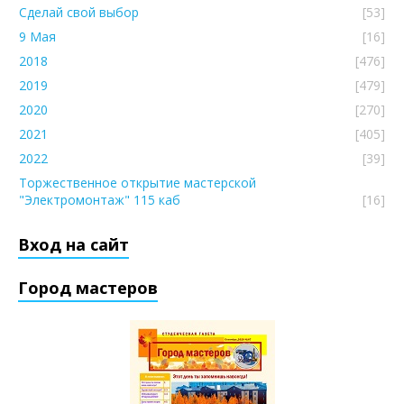
Сделай свой выбор
[53]
9 Мая
[16]
2018
[476]
2019
[479]
2020
[270]
2021
[405]
2022
[39]
Торжественное открытие мастерской
"Электромонтаж" 115 каб
[16]
Вход на сайт
Город мастеров