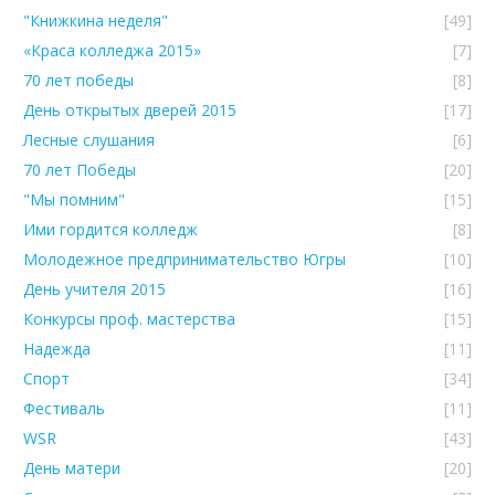
"Книжкина неделя"
[49]
«Краса колледжа 2015»
[7]
70 лет победы
[8]
День открытых дверей 2015
[17]
Лесные слушания
[6]
70 лет Победы
[20]
"Мы помним"
[15]
Ими гордится колледж
[8]
Молодежное предпринимательство Югры
[10]
День учителя 2015
[16]
Конкурсы проф. мастерства
[15]
Надежда
[11]
Спорт
[34]
Фестиваль
[11]
WSR
[43]
День матери
[20]