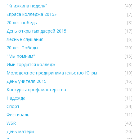
"Книжкина неделя"
[49]
«Краса колледжа 2015»
[7]
70 лет победы
[8]
День открытых дверей 2015
[17]
Лесные слушания
[6]
70 лет Победы
[20]
"Мы помним"
[15]
Ими гордится колледж
[8]
Молодежное предпринимательство Югры
[10]
День учителя 2015
[16]
Конкурсы проф. мастерства
[15]
Надежда
[11]
Спорт
[34]
Фестиваль
[11]
WSR
[43]
День матери
[20]