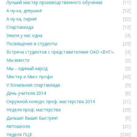
Лучший мастер производственного обучения
[11]
А ну-ка, девушки!
[52]
А ну-ка, парни!
[32]
Спартакиада
[13]
Земля у нас одна
[4]
Посвящение в студенты
[23]
Встреча студентов с представителями ОАО «ВНГ».
[4]
Мы вместе
[2]
Мы – единый народ
[3]
Мистер и Мисс профи
[42]
V Зональная спартакиада
[5]
День учителя 2014
[8]
Окружной конкурс проф. мастерства 2014
[21]
Неделя проф. мастерства
[33]
Дальше! Выше! Быстрее!
[6]
Автошкола
[21]
Неделя ПЦК
[236]