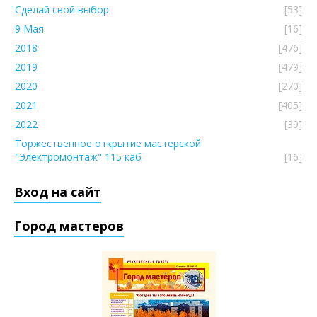
Сделай свой выбор
[53]
9 Мая
[16]
2018
[476]
2019
[479]
2020
[270]
2021
[405]
2022
[39]
Торжественное открытие мастерской
"Электромонтаж" 115 каб
[16]
Вход на сайт
Город мастеров