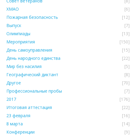
Совет ветеранов
[8]
ХМАО
[6]
Пожарная безопасность
[12]
Выпуск
[7]
Олимпиады
[13]
Мероприятия
[150]
День самоуправления
[15]
День народного единства
[22]
Мир без насилия
[5]
Географический диктант
[8]
Другое
[70]
Профессиональные пробы
[7]
2017
[176]
Итоговая аттестация
[22]
23 февраля
[16]
8 марта
[14]
Конференции
[9]