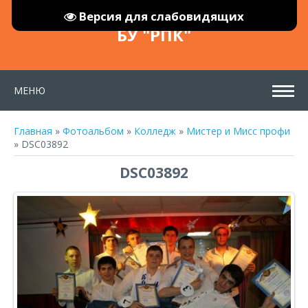
Версия для слабовидящих
БУ "РПК"
МЕНЮ
Главная
»
Фотоальбом
»
Колледж
»
Мистер и Мисс профи
» DSC03892
DSC03892