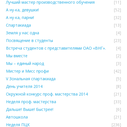
Лучший мастер производственного обучения
[11]
А ну-ка, девушки!
[52]
А ну-ка, парни!
[32]
Спартакиада
[13]
Земля у нас одна
[4]
Посвящение в студенты
[23]
Встреча студентов с представителями ОАО «ВНГ».
[4]
Мы вместе
[2]
Мы – единый народ
[3]
Мистер и Мисс профи
[42]
V Зональная спартакиада
[5]
День учителя 2014
[8]
Окружной конкурс проф. мастерства 2014
[21]
Неделя проф. мастерства
[33]
Дальше! Выше! Быстрее!
[6]
Автошкола
[21]
Неделя ПЦК
[236]