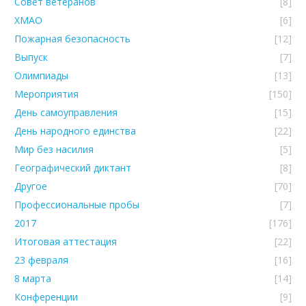
Совет ветеранов
[8]
ХМАО
[6]
Пожарная безопасность
[12]
Выпуск
[7]
Олимпиады
[13]
Мероприятия
[150]
День самоуправления
[15]
День народного единства
[22]
Мир без насилия
[5]
Географический диктант
[8]
Другое
[70]
Профессиональные пробы
[7]
2017
[176]
Итоговая аттестация
[22]
23 февраля
[16]
8 марта
[14]
Конференции
[9]