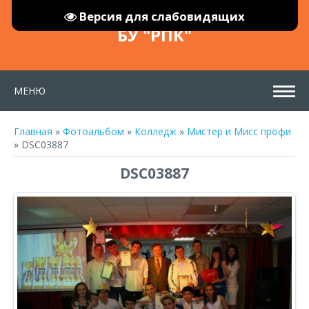
Версия для слабовидящих
БУ "РПК"
МЕНЮ
Главная
»
Фотоальбом
»
Колледж
»
Мистер и Мисс профи
» DSC03887
DSC03887