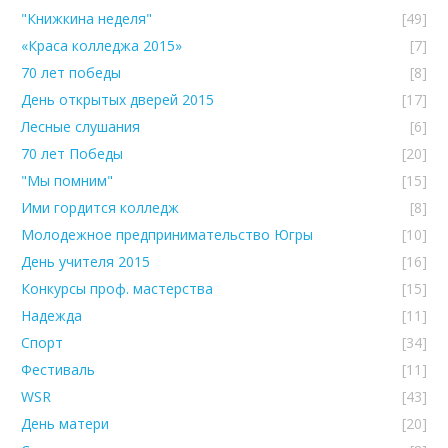
"Книжкина неделя"
[49]
«Краса колледжа 2015»
[7]
70 лет победы
[8]
День открытых дверей 2015
[17]
Лесные слушания
[6]
70 лет Победы
[20]
"Мы помним"
[15]
Ими гордится колледж
[8]
Молодежное предпринимательство Югры
[10]
День учителя 2015
[16]
Конкурсы проф. мастерства
[15]
Надежда
[11]
Спорт
[34]
Фестиваль
[11]
WSR
[43]
День матери
[20]