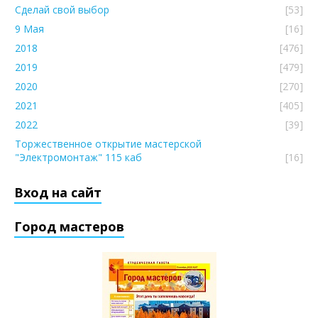
Сделай свой выбор
[53]
9 Мая
[16]
2018
[476]
2019
[479]
2020
[270]
2021
[405]
2022
[39]
Торжественное открытие мастерской
"Электромонтаж" 115 каб
[16]
Вход на сайт
Город мастеров