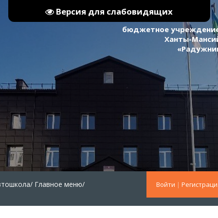
Версия для слабовидящих
бюджетное учреждение
Ханты-Мансий
«Радужни
втошкола/
Главное меню/
Войти
|
Регистраци