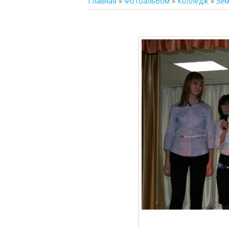
Главная
»
Фотоальбом
»
Колледж
»
Зем
В р