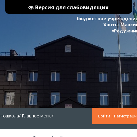
Версия для слабовидящих
бюджетное учреждение
Ханты-Мансий
«Радужни
втошкола/
Главное меню/
Войти
|
Регистраци