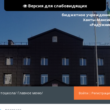
Версия для слабовидящих
бюджетное учреждение
Ханты-Мансий
«Радужни
втошкола/
Главное меню/
Войти
|
Регистраци