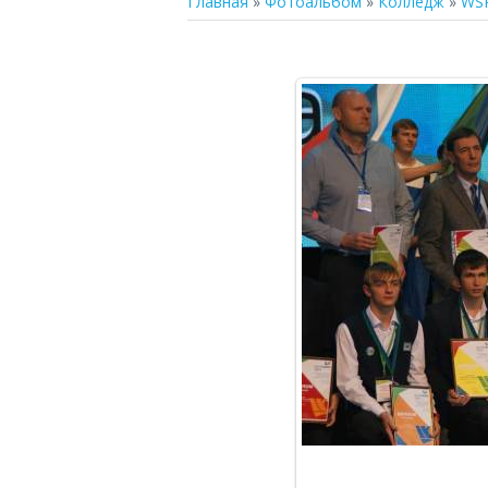
Главная
»
Фотоальбом
»
Колледж
»
WS
В р