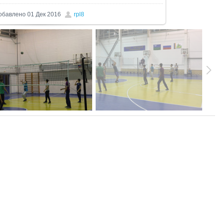
обавлено
01 Дек 2016
rpl8