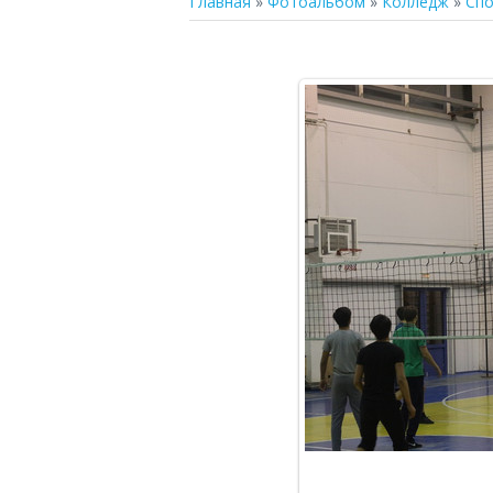
Главная
»
Фотоальбом
»
Колледж
»
Сп
В р