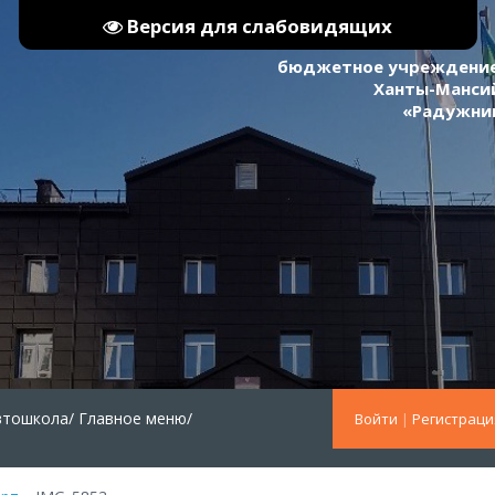
Версия для слабовидящих
бюджетное учреждение
Ханты-Мансий
«Радужни
втошкола/
Главное меню/
Войти
|
Регистраци