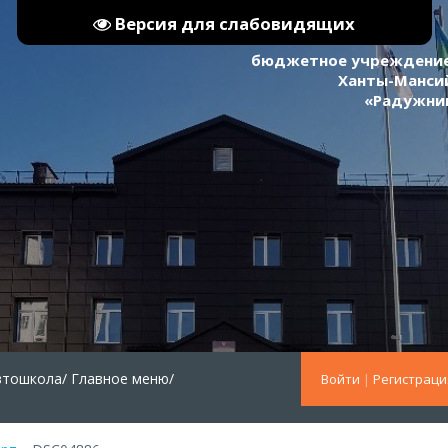
Версия для слабовидящих
бюджетное учреждение
Ханты-Мансий
«Радужни
втошкола/
Главное меню/
Войти
|
Регистраци