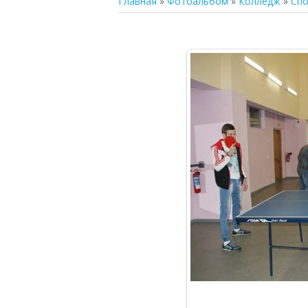
Главная
»
Фотоальбом
»
Колледж
»
Сп
В р