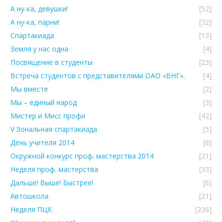
А ну-ка, девушки!
[52]
А ну-ка, парни!
[32]
Спартакиада
[13]
Земля у нас одна
[4]
Посвящение в студенты
[23]
Встреча студентов с представителями ОАО «ВНГ».
[4]
Мы вместе
[2]
Мы – единый народ
[3]
Мистер и Мисс профи
[42]
V Зональная спартакиада
[5]
День учителя 2014
[8]
Окружной конкурс проф. мастерства 2014
[21]
Неделя проф. мастерства
[33]
Дальше! Выше! Быстрее!
[6]
Автошкола
[21]
Неделя ПЦК
[236]