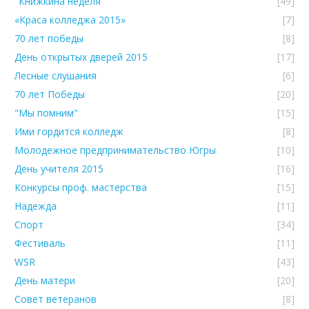
"Книжкина неделя"
[49]
«Краса колледжа 2015»
[7]
70 лет победы
[8]
День открытых дверей 2015
[17]
Лесные слушания
[6]
70 лет Победы
[20]
"Мы помним"
[15]
Ими гордится колледж
[8]
Молодежное предпринимательство Югры
[10]
День учителя 2015
[16]
Конкурсы проф. мастерства
[15]
Надежда
[11]
Спорт
[34]
Фестиваль
[11]
WSR
[43]
День матери
[20]
Совет ветеранов
[8]