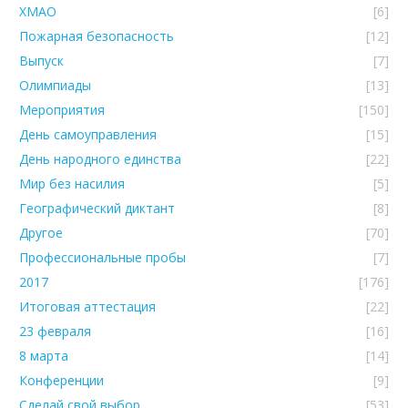
ХМАО
[6]
Пожарная безопасность
[12]
Выпуск
[7]
Олимпиады
[13]
Мероприятия
[150]
День самоуправления
[15]
День народного единства
[22]
Мир без насилия
[5]
Географический диктант
[8]
Другое
[70]
Профессиональные пробы
[7]
2017
[176]
Итоговая аттестация
[22]
23 февраля
[16]
8 марта
[14]
Конференции
[9]
Сделай свой выбор
[53]