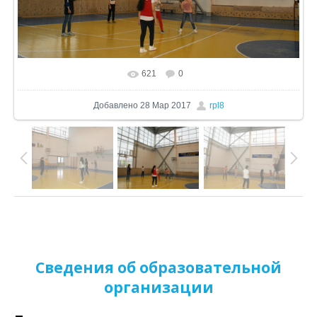
621
0
В реальном размере
1024x680
/ 280.4Kb
Добавлено
28 Мар 2017
rpl8
Сведения об образовательной
организации