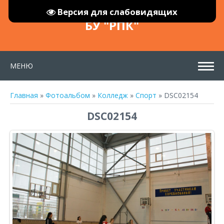
Версия для слабовидящих
БУ "РПК"
МЕНЮ
Главная
»
Фотоальбом
»
Колледж
»
Спорт
» DSC02154
DSC02154