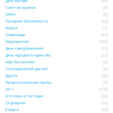
День матери
[20]
Совет ветеранов
[8]
ХМАО
[6]
Пожарная безопасность
[12]
Выпуск
[7]
Олимпиады
[13]
Мероприятия
[150]
День самоуправления
[15]
День народного единства
[22]
Мир без насилия
[5]
Географический диктант
[8]
Другое
[70]
Профессиональные пробы
[7]
2017
[176]
Итоговая аттестация
[22]
23 февраля
[16]
8 марта
[14]