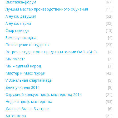
Выставка-форум
[67]
Лучший мастер производственного обучения
[11]
А ну-ка, девушки!
[52]
А ну-ка, парни!
[32]
Спартакиада
[13]
Земля у нас одна
[4]
Посвящение в студенты
[23]
Встреча студентов с представителями ОАО «ВНГ».
[4]
Мы вместе
[2]
Мы – единый народ
[3]
Мистер и Мисс профи
[42]
V Зональная спартакиада
[5]
День учителя 2014
[8]
Окружной конкурс проф. мастерства 2014
[21]
Неделя проф. мастерства
[33]
Дальше! Выше! Быстрее!
[6]
Автошкола
[21]