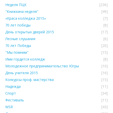
Неделя ПЦК
[236]
"Книжкина неделя"
[49]
«Краса колледжа 2015»
[7]
70 лет победы
[8]
День открытых дверей 2015
[17]
Лесные слушания
[6]
70 лет Победы
[20]
"Мы помним"
[15]
Ими гордится колледж
[8]
Молодежное предпринимательство Югры
[10]
День учителя 2015
[16]
Конкурсы проф. мастерства
[15]
Надежда
[11]
Спорт
[34]
Фестиваль
[11]
WSR
[43]