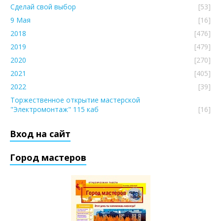
Сделай свой выбор
[53]
9 Мая
[16]
2018
[476]
2019
[479]
2020
[270]
2021
[405]
2022
[39]
Торжественное открытие мастерской
"Электромонтаж" 115 каб
[16]
Вход на сайт
Город мастеров