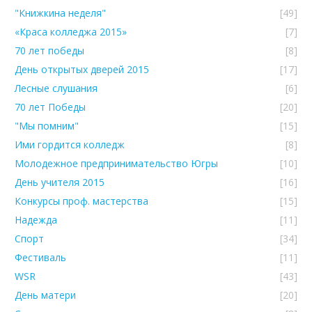
"Книжкина неделя"
[49]
«Краса колледжа 2015»
[7]
70 лет победы
[8]
День открытых дверей 2015
[17]
Лесные слушания
[6]
70 лет Победы
[20]
"Мы помним"
[15]
Ими гордится колледж
[8]
Молодежное предпринимательство Югры
[10]
День учителя 2015
[16]
Конкурсы проф. мастерства
[15]
Надежда
[11]
Спорт
[34]
Фестиваль
[11]
WSR
[43]
День матери
[20]