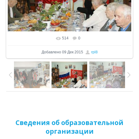
514
0
В реальном размере
1024x680
/ 339.3Kb
Добавлено
09 Дек 2015
rpl8
Сведения об образовательной
организации