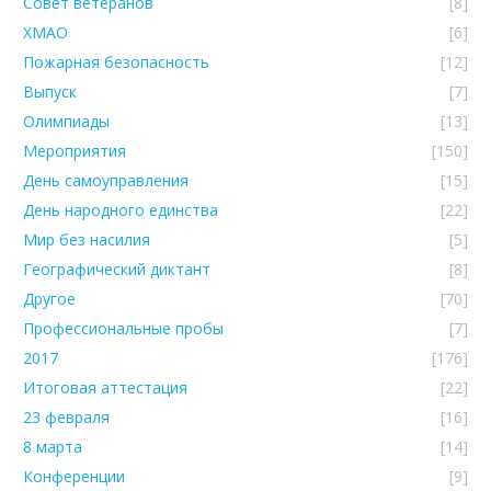
Совет ветеранов
[8]
ХМАО
[6]
Пожарная безопасность
[12]
Выпуск
[7]
Олимпиады
[13]
Мероприятия
[150]
День самоуправления
[15]
День народного единства
[22]
Мир без насилия
[5]
Географический диктант
[8]
Другое
[70]
Профессиональные пробы
[7]
2017
[176]
Итоговая аттестация
[22]
23 февраля
[16]
8 марта
[14]
Конференции
[9]