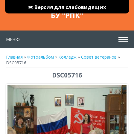
Версия для слабовидящих
БУ "РПК"
МЕНЮ
Главная
»
Фотоальбом
»
Колледж
»
Совет ветеранов
»
DSC05716
DSC05716