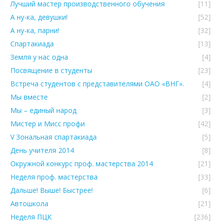
Лучший мастер производственного обучения
[11]
А ну-ка, девушки!
[52]
А ну-ка, парни!
[32]
Спартакиада
[13]
Земля у нас одна
[4]
Посвящение в студенты
[23]
Встреча студентов с представителями ОАО «ВНГ».
[4]
Мы вместе
[2]
Мы – единый народ
[3]
Мистер и Мисс профи
[42]
V Зональная спартакиада
[5]
День учителя 2014
[8]
Окружной конкурс проф. мастерства 2014
[21]
Неделя проф. мастерства
[33]
Дальше! Выше! Быстрее!
[6]
Автошкола
[21]
Неделя ПЦК
[236]