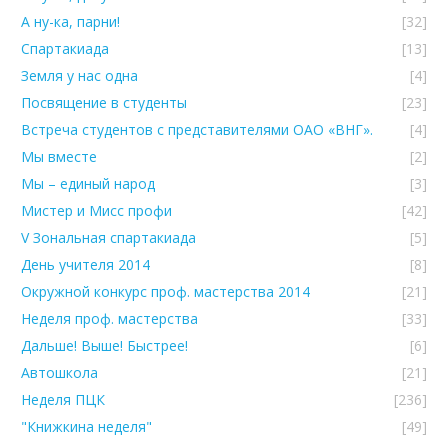
А ну-ка, парни!
[32]
Спартакиада
[13]
Земля у нас одна
[4]
Посвящение в студенты
[23]
Встреча студентов с представителями ОАО «ВНГ».
[4]
Мы вместе
[2]
Мы – единый народ
[3]
Мистер и Мисс профи
[42]
V Зональная спартакиада
[5]
День учителя 2014
[8]
Окружной конкурс проф. мастерства 2014
[21]
Неделя проф. мастерства
[33]
Дальше! Выше! Быстрее!
[6]
Автошкола
[21]
Неделя ПЦК
[236]
"Книжкина неделя"
[49]