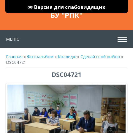
Версия для слабовидящих
БУ "РПК"
МЕНЮ
Главная
»
Фотоальбом
»
Колледж
»
Сделай свой выбор
»
DSC04721
DSC04721