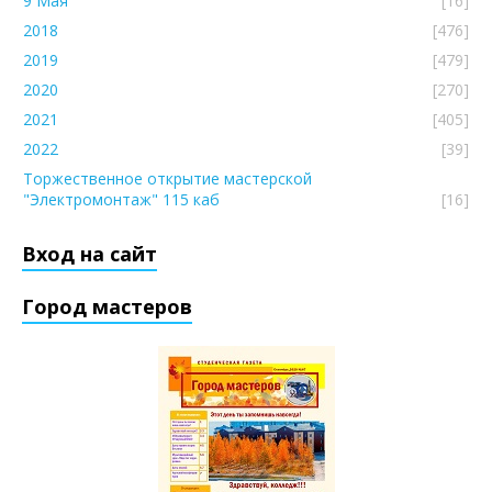
9 Мая
[16]
2018
[476]
2019
[479]
2020
[270]
2021
[405]
2022
[39]
Торжественное открытие мастерской
"Электромонтаж" 115 каб
[16]
Вход на сайт
Город мастеров