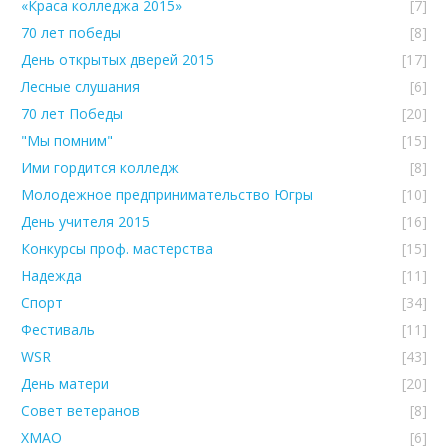
«Краса колледжа 2015»
[7]
70 лет победы
[8]
День открытых дверей 2015
[17]
Лесные слушания
[6]
70 лет Победы
[20]
"Мы помним"
[15]
Ими гордится колледж
[8]
Молодежное предпринимательство Югры
[10]
День учителя 2015
[16]
Конкурсы проф. мастерства
[15]
Надежда
[11]
Спорт
[34]
Фестиваль
[11]
WSR
[43]
День матери
[20]
Совет ветеранов
[8]
ХМАО
[6]