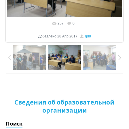
257
0
В реальном размере
1024x572
/ 206.7Kb
Добавлено
28 Апр 2017
rpl8
Сведения об образовательной
организации
Поиск