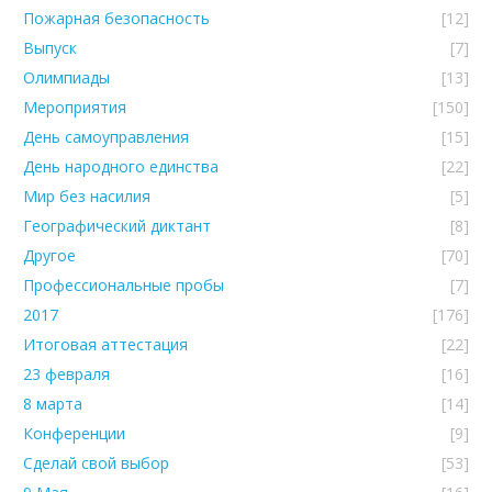
Пожарная безопасность
[12]
Выпуск
[7]
Олимпиады
[13]
Мероприятия
[150]
День самоуправления
[15]
День народного единства
[22]
Мир без насилия
[5]
Географический диктант
[8]
Другое
[70]
Профессиональные пробы
[7]
2017
[176]
Итоговая аттестация
[22]
23 февраля
[16]
8 марта
[14]
Конференции
[9]
Сделай свой выбор
[53]