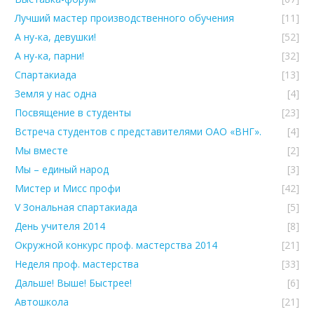
Лучший мастер производственного обучения
[11]
А ну-ка, девушки!
[52]
А ну-ка, парни!
[32]
Спартакиада
[13]
Земля у нас одна
[4]
Посвящение в студенты
[23]
Встреча студентов с представителями ОАО «ВНГ».
[4]
Мы вместе
[2]
Мы – единый народ
[3]
Мистер и Мисс профи
[42]
V Зональная спартакиада
[5]
День учителя 2014
[8]
Окружной конкурс проф. мастерства 2014
[21]
Неделя проф. мастерства
[33]
Дальше! Выше! Быстрее!
[6]
Автошкола
[21]