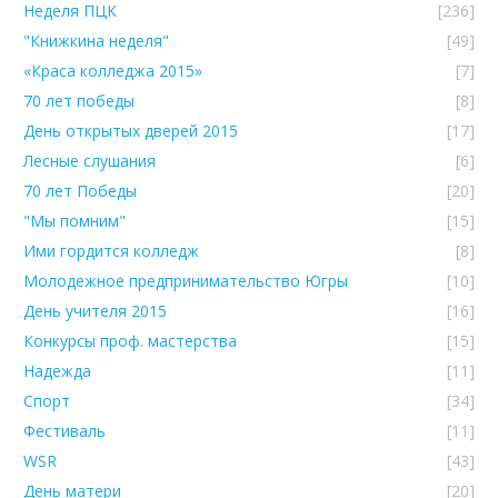
Неделя ПЦК
[236]
"Книжкина неделя"
[49]
«Краса колледжа 2015»
[7]
70 лет победы
[8]
День открытых дверей 2015
[17]
Лесные слушания
[6]
70 лет Победы
[20]
"Мы помним"
[15]
Ими гордится колледж
[8]
Молодежное предпринимательство Югры
[10]
День учителя 2015
[16]
Конкурсы проф. мастерства
[15]
Надежда
[11]
Спорт
[34]
Фестиваль
[11]
WSR
[43]
День матери
[20]