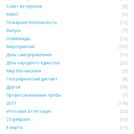
Совет ветеранов
[8]
ХМАО
[6]
Пожарная безопасность
[12]
Выпуск
[7]
Олимпиады
[13]
Мероприятия
[150]
День самоуправления
[15]
День народного единства
[22]
Мир без насилия
[5]
Географический диктант
[8]
Другое
[70]
Профессиональные пробы
[7]
2017
[176]
Итоговая аттестация
[22]
23 февраля
[16]
8 марта
[14]