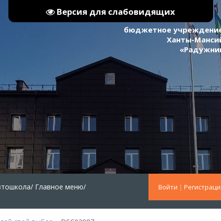
Версия для слабовидящих
бюджетное учреждение
Ханты-Мансий
«Радужни
втошкола/
Главное меню/
Войти
|
Регистраци