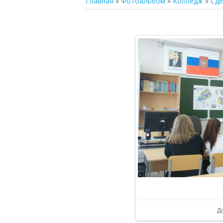
Главная
»
Фотоальбом
»
Колледж
»
Сде
В р
Д