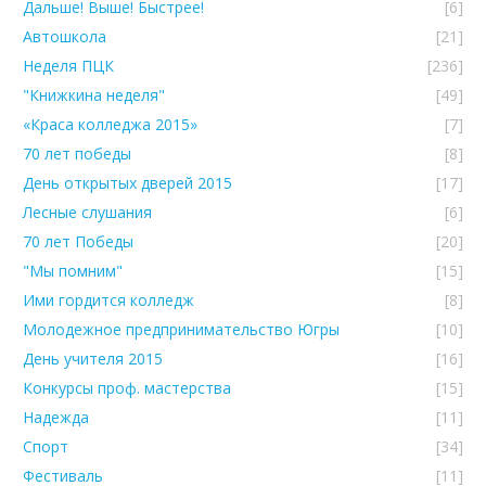
Дальше! Выше! Быстрее!
[6]
Автошкола
[21]
Неделя ПЦК
[236]
"Книжкина неделя"
[49]
«Краса колледжа 2015»
[7]
70 лет победы
[8]
День открытых дверей 2015
[17]
Лесные слушания
[6]
70 лет Победы
[20]
"Мы помним"
[15]
Ими гордится колледж
[8]
Молодежное предпринимательство Югры
[10]
День учителя 2015
[16]
Конкурсы проф. мастерства
[15]
Надежда
[11]
Спорт
[34]
Фестиваль
[11]