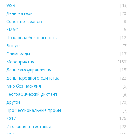
WSR
[43]
День матери
[20]
Совет ветеранов
[8]
ХМАО
[6]
Пожарная безопасность
[12]
Выпуск
[7]
Олимпиады
[13]
Мероприятия
[150]
День самоуправления
[15]
День народного единства
[22]
Мир без насилия
[5]
Географический диктант
[8]
Другое
[70]
Профессиональные пробы
[7]
2017
[176]
Итоговая аттестация
[22]