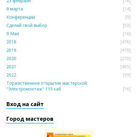
23 февраля
[16]
8 марта
[14]
Конференции
[9]
Сделай свой выбор
[53]
9 Мая
[16]
2018
[476]
2019
[479]
2020
[270]
2021
[405]
2022
[39]
Торжественное открытие мастерской
"Электромонтаж" 115 каб
[16]
Вход на сайт
Город мастеров