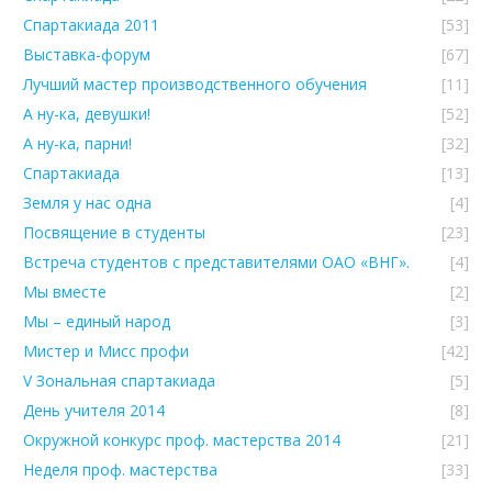
Спартакиада 2011
[53]
Выставка-форум
[67]
Лучший мастер производственного обучения
[11]
А ну-ка, девушки!
[52]
А ну-ка, парни!
[32]
Спартакиада
[13]
Земля у нас одна
[4]
Посвящение в студенты
[23]
Встреча студентов с представителями ОАО «ВНГ».
[4]
Мы вместе
[2]
Мы – единый народ
[3]
Мистер и Мисс профи
[42]
V Зональная спартакиада
[5]
День учителя 2014
[8]
Окружной конкурс проф. мастерства 2014
[21]
Неделя проф. мастерства
[33]