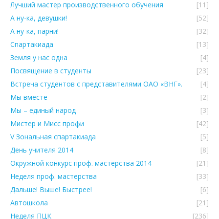
Лучший мастер производственного обучения
[11]
А ну-ка, девушки!
[52]
А ну-ка, парни!
[32]
Спартакиада
[13]
Земля у нас одна
[4]
Посвящение в студенты
[23]
Встреча студентов с представителями ОАО «ВНГ».
[4]
Мы вместе
[2]
Мы – единый народ
[3]
Мистер и Мисс профи
[42]
V Зональная спартакиада
[5]
День учителя 2014
[8]
Окружной конкурс проф. мастерства 2014
[21]
Неделя проф. мастерства
[33]
Дальше! Выше! Быстрее!
[6]
Автошкола
[21]
Неделя ПЦК
[236]