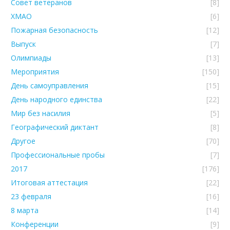
Совет ветеранов
[8]
ХМАО
[6]
Пожарная безопасность
[12]
Выпуск
[7]
Олимпиады
[13]
Мероприятия
[150]
День самоуправления
[15]
День народного единства
[22]
Мир без насилия
[5]
Географический диктант
[8]
Другое
[70]
Профессиональные пробы
[7]
2017
[176]
Итоговая аттестация
[22]
23 февраля
[16]
8 марта
[14]
Конференции
[9]