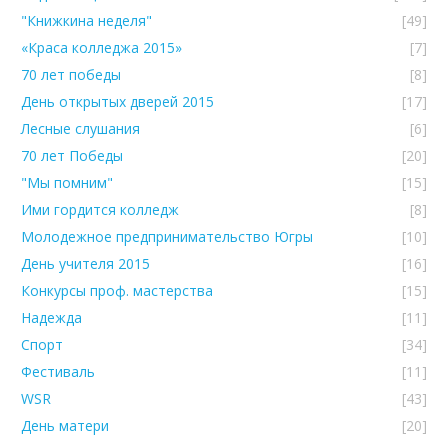
"Книжкина неделя"
[49]
«Краса колледжа 2015»
[7]
70 лет победы
[8]
День открытых дверей 2015
[17]
Лесные слушания
[6]
70 лет Победы
[20]
"Мы помним"
[15]
Ими гордится колледж
[8]
Молодежное предпринимательство Югры
[10]
День учителя 2015
[16]
Конкурсы проф. мастерства
[15]
Надежда
[11]
Спорт
[34]
Фестиваль
[11]
WSR
[43]
День матери
[20]