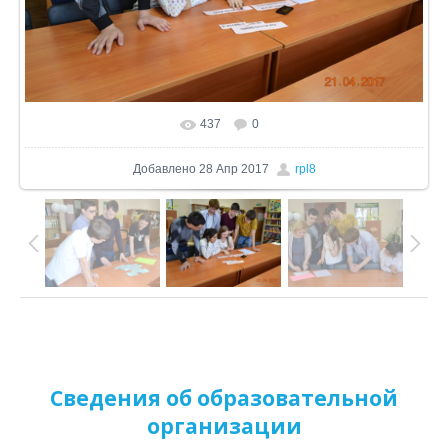
437
0
В реальном размере
1024x683
/ 187.2Kb
Добавлено
28 Апр 2017
rpl8
Сведения об образовательной
организации