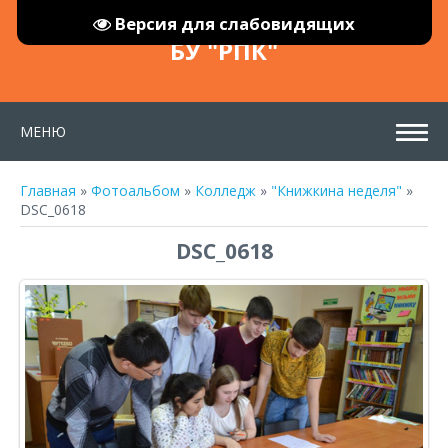
Версия для слабовидящих
БУ "РПК"
МЕНЮ
Главная
»
Фотоальбом
»
Колледж
»
"Книжкина неделя"
»
DSC_0618
DSC_0618