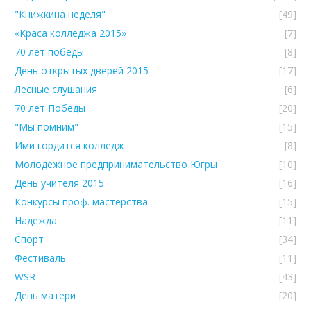
"Книжкина неделя"
[49]
«Краса колледжа 2015»
[7]
70 лет победы
[8]
День открытых дверей 2015
[17]
Лесные слушания
[6]
70 лет Победы
[20]
"Мы помним"
[15]
Ими гордится колледж
[8]
Молодежное предпринимательство Югры
[10]
День учителя 2015
[16]
Конкурсы проф. мастерства
[15]
Надежда
[11]
Спорт
[34]
Фестиваль
[11]
WSR
[43]
День матери
[20]