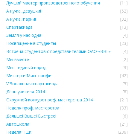
Лучший мастер производственного обучения
[11]
А ну-ка, девушки!
[52]
А ну-ка, парни!
[32]
Спартакиада
[13]
Земля у нас одна
[4]
Посвящение в студенты
[23]
Встреча студентов с представителями ОАО «ВНГ».
[4]
Мы вместе
[2]
Мы – единый народ
[3]
Мистер и Мисс профи
[42]
V Зональная спартакиада
[5]
День учителя 2014
[8]
Окружной конкурс проф. мастерства 2014
[21]
Неделя проф. мастерства
[33]
Дальше! Выше! Быстрее!
[6]
Автошкола
[21]
Неделя ПЦК
[236]