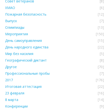
Совет ветеранов
[8]
ХМАО
[6]
Пожарная безопасность
[12]
Выпуск
[7]
Олимпиады
[13]
Мероприятия
[150]
День самоуправления
[15]
День народного единства
[22]
Мир без насилия
[5]
Географический диктант
[8]
Другое
[70]
Профессиональные пробы
[7]
2017
[176]
Итоговая аттестация
[22]
23 февраля
[16]
8 марта
[14]
Конференции
[9]