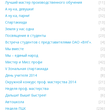
Лучший мастер производственного обучения
[11]
А ну-ка, девушки!
[52]
А ну-ка, парни!
[32]
Спартакиада
[13]
Земля у нас одна
[4]
Посвящение в студенты
[23]
Встреча студентов с представителями ОАО «ВНГ».
[4]
Мы вместе
[2]
Мы – единый народ
[3]
Мистер и Мисс профи
[42]
V Зональная спартакиада
[5]
День учителя 2014
[8]
Окружной конкурс проф. мастерства 2014
[21]
Неделя проф. мастерства
[33]
Дальше! Выше! Быстрее!
[6]
Автошкола
[21]
Неделя ПЦК
[236]