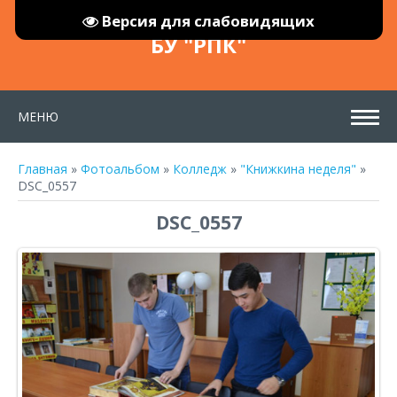
Версия для слабовидящих
БУ "РПК"
МЕНЮ
Главная
»
Фотоальбом
»
Колледж
»
"Книжкина неделя"
»
DSC_0557
DSC_0557