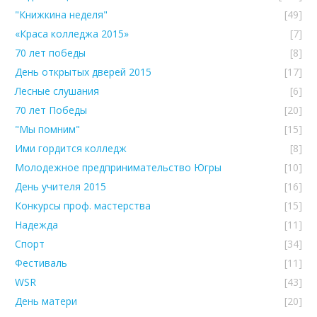
"Книжкина неделя"
[49]
«Краса колледжа 2015»
[7]
70 лет победы
[8]
День открытых дверей 2015
[17]
Лесные слушания
[6]
70 лет Победы
[20]
"Мы помним"
[15]
Ими гордится колледж
[8]
Молодежное предпринимательство Югры
[10]
День учителя 2015
[16]
Конкурсы проф. мастерства
[15]
Надежда
[11]
Спорт
[34]
Фестиваль
[11]
WSR
[43]
День матери
[20]