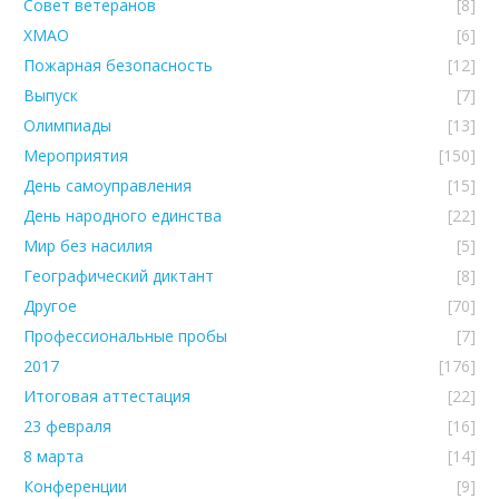
Совет ветеранов
[8]
ХМАО
[6]
Пожарная безопасность
[12]
Выпуск
[7]
Олимпиады
[13]
Мероприятия
[150]
День самоуправления
[15]
День народного единства
[22]
Мир без насилия
[5]
Географический диктант
[8]
Другое
[70]
Профессиональные пробы
[7]
2017
[176]
Итоговая аттестация
[22]
23 февраля
[16]
8 марта
[14]
Конференции
[9]