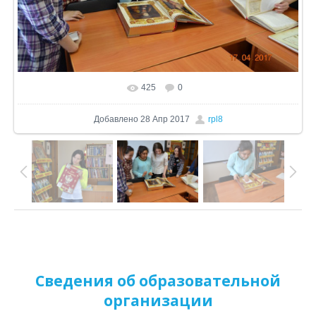
425
0
В реальном размере
1024x683
/ 190.2Kb
Добавлено
28 Апр 2017
rpl8
Сведения об образовательной
организации