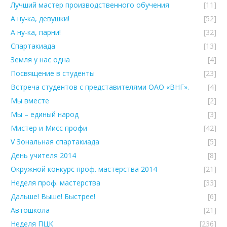
Лучший мастер производственного обучения
[11]
А ну-ка, девушки!
[52]
А ну-ка, парни!
[32]
Спартакиада
[13]
Земля у нас одна
[4]
Посвящение в студенты
[23]
Встреча студентов с представителями ОАО «ВНГ».
[4]
Мы вместе
[2]
Мы – единый народ
[3]
Мистер и Мисс профи
[42]
V Зональная спартакиада
[5]
День учителя 2014
[8]
Окружной конкурс проф. мастерства 2014
[21]
Неделя проф. мастерства
[33]
Дальше! Выше! Быстрее!
[6]
Автошкола
[21]
Неделя ПЦК
[236]