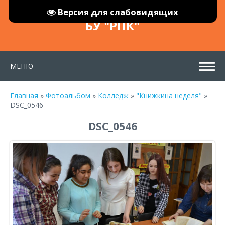
Версия для слабовидящих
БУ "РПК"
МЕНЮ
Главная
»
Фотоальбом
»
Колледж
»
"Книжкина неделя"
»
DSC_0546
DSC_0546