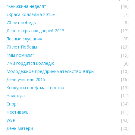
"Книжкина неделя"
[49]
«Краса колледжа 2015»
[7]
70 лет победы
[8]
День открытых дверей 2015
[17]
Лесные слушания
[6]
70 лет Победы
[20]
"Мы помним"
[15]
Ими гордится колледж
[8]
Молодежное предпринимательство Югры
[10]
День учителя 2015
[16]
Конкурсы проф. мастерства
[15]
Надежда
[11]
Спорт
[34]
Фестиваль
[11]
WSR
[43]
День матери
[20]