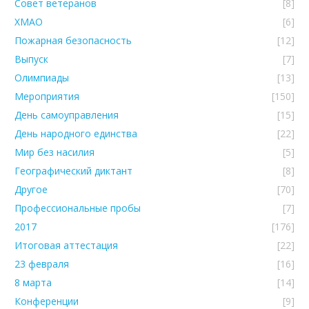
Совет ветеранов
[8]
ХМАО
[6]
Пожарная безопасность
[12]
Выпуск
[7]
Олимпиады
[13]
Мероприятия
[150]
День самоуправления
[15]
День народного единства
[22]
Мир без насилия
[5]
Географический диктант
[8]
Другое
[70]
Профессиональные пробы
[7]
2017
[176]
Итоговая аттестация
[22]
23 февраля
[16]
8 марта
[14]
Конференции
[9]