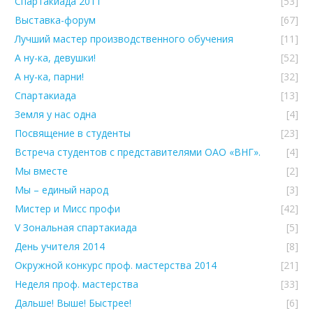
Спартакиада 2011
[53]
Выставка-форум
[67]
Лучший мастер производственного обучения
[11]
А ну-ка, девушки!
[52]
А ну-ка, парни!
[32]
Спартакиада
[13]
Земля у нас одна
[4]
Посвящение в студенты
[23]
Встреча студентов с представителями ОАО «ВНГ».
[4]
Мы вместе
[2]
Мы – единый народ
[3]
Мистер и Мисс профи
[42]
V Зональная спартакиада
[5]
День учителя 2014
[8]
Окружной конкурс проф. мастерства 2014
[21]
Неделя проф. мастерства
[33]
Дальше! Выше! Быстрее!
[6]