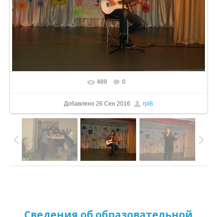
489
0
В реальном размере
1024x799
/ 679.7Kb
Добавлено
26 Сен 2016
rpl8
Сведения об образовательной