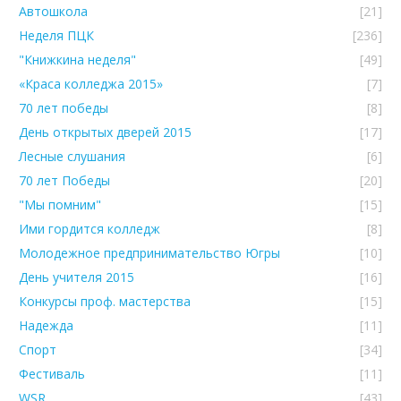
Автошкола
[21]
Неделя ПЦК
[236]
"Книжкина неделя"
[49]
«Краса колледжа 2015»
[7]
70 лет победы
[8]
День открытых дверей 2015
[17]
Лесные слушания
[6]
70 лет Победы
[20]
"Мы помним"
[15]
Ими гордится колледж
[8]
Молодежное предпринимательство Югры
[10]
День учителя 2015
[16]
Конкурсы проф. мастерства
[15]
Надежда
[11]
Спорт
[34]
Фестиваль
[11]
WSR
[43]