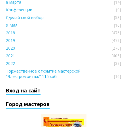
8 марта
[14]
Конференции
[9]
Сделай свой выбор
[53]
9 Мая
[16]
2018
[476]
2019
[479]
2020
[270]
2021
[405]
2022
[39]
Торжественное открытие мастерской
"Электромонтаж" 115 каб
[16]
Вход на сайт
Город мастеров