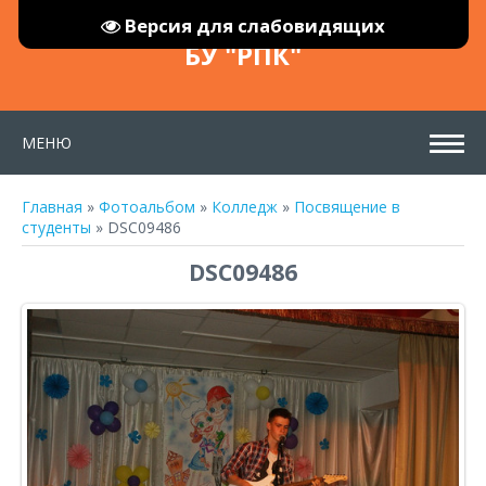
Версия для слабовидящих
БУ "РПК"
МЕНЮ
Главная
»
Фотоальбом
»
Колледж
»
Посвящение в
студенты
» DSC09486
DSC09486