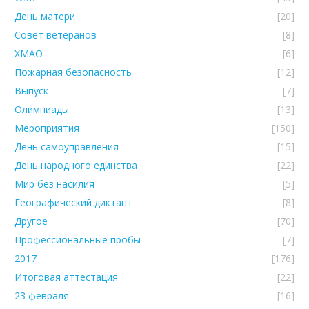
День матери
[20]
Совет ветеранов
[8]
ХМАО
[6]
Пожарная безопасность
[12]
Выпуск
[7]
Олимпиады
[13]
Мероприятия
[150]
День самоуправления
[15]
День народного единства
[22]
Мир без насилия
[5]
Географический диктант
[8]
Другое
[70]
Профессиональные пробы
[7]
2017
[176]
Итоговая аттестация
[22]
23 февраля
[16]