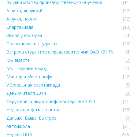
Лучший мастер производственного обучения
[11]
А ну-ка, девушки!
[52]
А ну-ка, парни!
[32]
Спартакиада
[13]
Земля у нас одна
[4]
Посвящение в студенты
[23]
Встреча студентов с представителями ОАО «ВНГ».
[4]
Мы вместе
[2]
Мы – единый народ
[3]
Мистер и Мисс профи
[42]
V Зональная спартакиада
[5]
День учителя 2014
[8]
Окружной конкурс проф. мастерства 2014
[21]
Неделя проф. мастерства
[33]
Дальше! Выше! Быстрее!
[6]
Автошкола
[21]
Неделя ПЦК
[236]