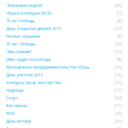
"Книжкина неделя"
[49]
«Краса колледжа 2015»
[7]
70 лет победы
[8]
День открытых дверей 2015
[17]
Лесные слушания
[6]
70 лет Победы
[20]
"Мы помним"
[15]
Ими гордится колледж
[8]
Молодежное предпринимательство Югры
[10]
День учителя 2015
[16]
Конкурсы проф. мастерства
[15]
Надежда
[11]
Спорт
[34]
Фестиваль
[11]
WSR
[43]
День матери
[20]