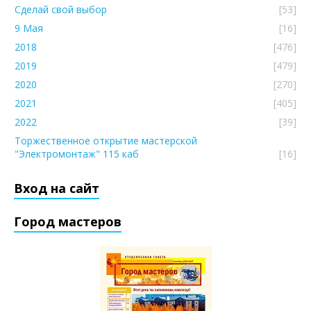
Сделай свой выбор
[53]
9 Мая
[16]
2018
[476]
2019
[479]
2020
[270]
2021
[405]
2022
[39]
Торжественное открытие мастерской
"Электромонтаж" 115 каб
[16]
Вход на сайт
Город мастеров