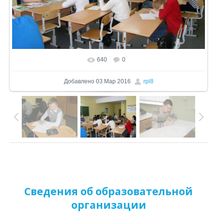
640
0
В реальном размере
1024x680
/ 282.8Kb
Добавлено
03 Мар 2016
rpl8
Сведения об образовательной
организации