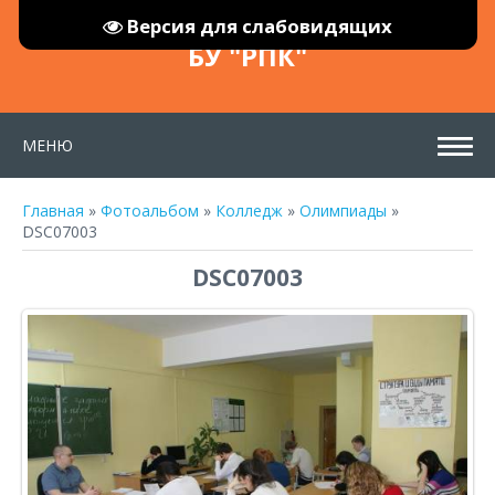
Версия для слабовидящих
БУ "РПК"
МЕНЮ
Главная
»
Фотоальбом
»
Колледж
»
Олимпиады
»
DSC07003
DSC07003