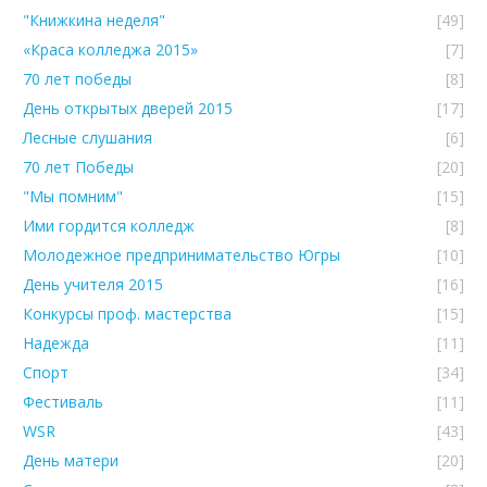
"Книжкина неделя"
[49]
«Краса колледжа 2015»
[7]
70 лет победы
[8]
День открытых дверей 2015
[17]
Лесные слушания
[6]
70 лет Победы
[20]
"Мы помним"
[15]
Ими гордится колледж
[8]
Молодежное предпринимательство Югры
[10]
День учителя 2015
[16]
Конкурсы проф. мастерства
[15]
Надежда
[11]
Спорт
[34]
Фестиваль
[11]
WSR
[43]
День матери
[20]