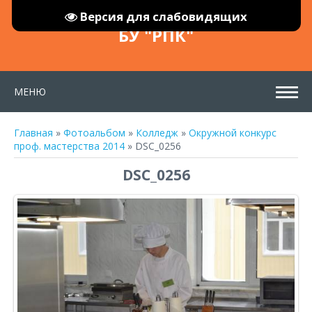
Версия для слабовидящих
БУ "РПК"
МЕНЮ
Главная
»
Фотоальбом
»
Колледж
»
Окружной конкурс
проф. мастерства 2014
» DSC_0256
DSC_0256