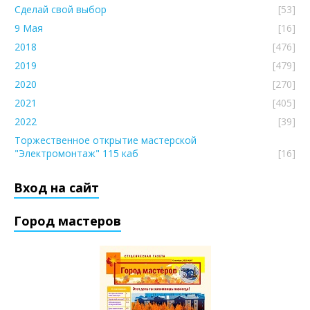
Сделай свой выбор
[53]
9 Мая
[16]
2018
[476]
2019
[479]
2020
[270]
2021
[405]
2022
[39]
Торжественное открытие мастерской
"Электромонтаж" 115 каб
[16]
Вход на сайт
Город мастеров