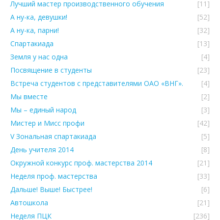
Лучший мастер производственного обучения
[11]
А ну-ка, девушки!
[52]
А ну-ка, парни!
[32]
Спартакиада
[13]
Земля у нас одна
[4]
Посвящение в студенты
[23]
Встреча студентов с представителями ОАО «ВНГ».
[4]
Мы вместе
[2]
Мы – единый народ
[3]
Мистер и Мисс профи
[42]
V Зональная спартакиада
[5]
День учителя 2014
[8]
Окружной конкурс проф. мастерства 2014
[21]
Неделя проф. мастерства
[33]
Дальше! Выше! Быстрее!
[6]
Автошкола
[21]
Неделя ПЦК
[236]