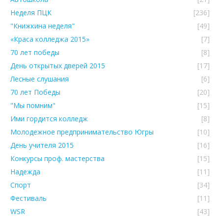
Неделя ПЦК
[236]
"Книжкина неделя"
[49]
«Краса колледжа 2015»
[7]
70 лет победы
[8]
День открытых дверей 2015
[17]
Лесные слушания
[6]
70 лет Победы
[20]
"Мы помним"
[15]
Ими гордится колледж
[8]
Молодежное предпринимательство Югры
[10]
День учителя 2015
[16]
Конкурсы проф. мастерства
[15]
Надежда
[11]
Спорт
[34]
Фестиваль
[11]
WSR
[43]