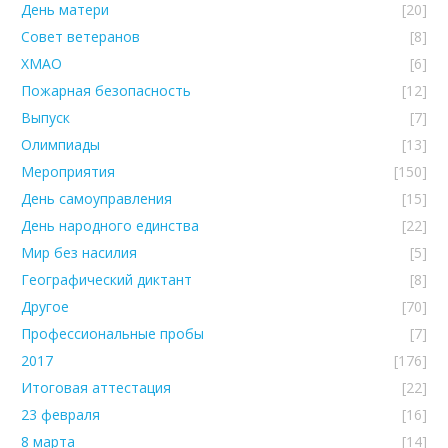
День матери
[20]
Совет ветеранов
[8]
ХМАО
[6]
Пожарная безопасность
[12]
Выпуск
[7]
Олимпиады
[13]
Мероприятия
[150]
День самоуправления
[15]
День народного единства
[22]
Мир без насилия
[5]
Географический диктант
[8]
Другое
[70]
Профессиональные пробы
[7]
2017
[176]
Итоговая аттестация
[22]
23 февраля
[16]
8 марта
[14]