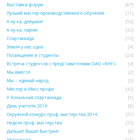
Выставка-форум
[67]
Лучший мастер производственного обучения
[11]
А ну-ка, девушки!
[52]
А ну-ка, парни!
[32]
Спартакиада
[13]
Земля у нас одна
[4]
Посвящение в студенты
[23]
Встреча студентов с представителями ОАО «ВНГ».
[4]
Мы вместе
[2]
Мы – единый народ
[3]
Мистер и Мисс профи
[42]
V Зональная спартакиада
[5]
День учителя 2014
[8]
Окружной конкурс проф. мастерства 2014
[21]
Неделя проф. мастерства
[33]
Дальше! Выше! Быстрее!
[6]
Автошкола
[21]