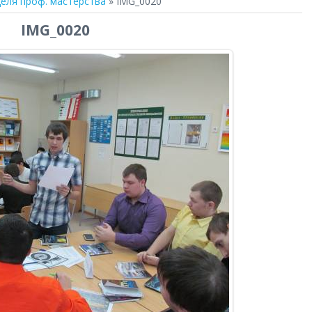
еля проф. мастерства
» IMG_0020
IMG_0020