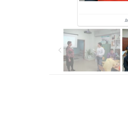
В р
Д