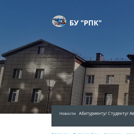
БУ "РПК"
Абитуриенту/
Студенту/
А
Новости