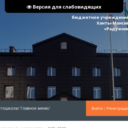
Версия для слабовидящих
бюджетное учреждение
Ханты-Мансий
«Радужни
втошкола/
Главное меню/
Войти
|
Регистраци