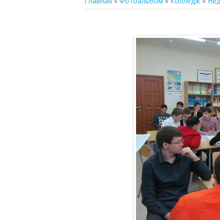
Главная
»
Фотоальбом
»
Колледж
»
Нед