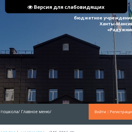
Версия для слабовидящих
бюджетное учреждение
Ханты-Мансий
«Радужни
втошкола/
Главное меню/
Войти
|
Регистраци