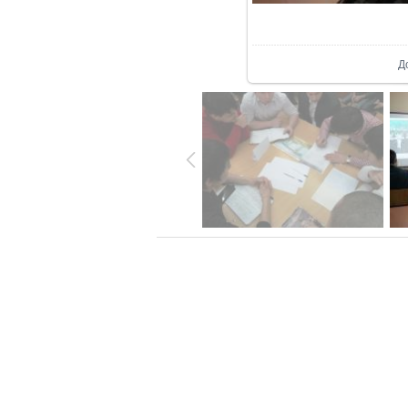
В р
Д