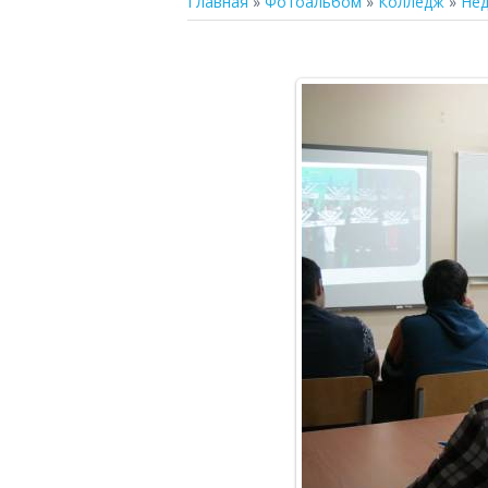
Главная
»
Фотоальбом
»
Колледж
»
Нед