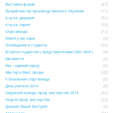
Выставка-форум
[67]
Лучший мастер производственного обучения
[11]
А ну-ка, девушки!
[52]
А ну-ка, парни!
[32]
Спартакиада
[13]
Земля у нас одна
[4]
Посвящение в студенты
[23]
Встреча студентов с представителями ОАО «ВНГ».
[4]
Мы вместе
[2]
Мы – единый народ
[3]
Мистер и Мисс профи
[42]
V Зональная спартакиада
[5]
День учителя 2014
[8]
Окружной конкурс проф. мастерства 2014
[21]
Неделя проф. мастерства
[33]
Дальше! Выше! Быстрее!
[6]