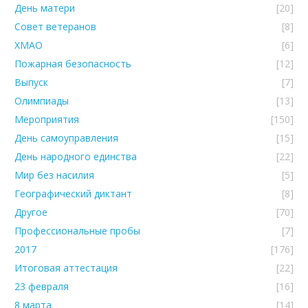
День матери
[20]
Совет ветеранов
[8]
ХМАО
[6]
Пожарная безопасность
[12]
Выпуск
[7]
Олимпиады
[13]
Мероприятия
[150]
День самоуправления
[15]
День народного единства
[22]
Мир без насилия
[5]
Географический диктант
[8]
Другое
[70]
Профессиональные пробы
[7]
2017
[176]
Итоговая аттестация
[22]
23 февраля
[16]
8 марта
[14]