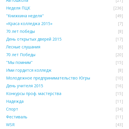
Автошкола
[21]
Неделя ПЦК
[236]
"Книжкина неделя"
[49]
«Краса колледжа 2015»
[7]
70 лет победы
[8]
День открытых дверей 2015
[17]
Лесные слушания
[6]
70 лет Победы
[20]
"Мы помним"
[15]
Ими гордится колледж
[8]
Молодежное предпринимательство Югры
[10]
День учителя 2015
[16]
Конкурсы проф. мастерства
[15]
Надежда
[11]
Спорт
[34]
Фестиваль
[11]
WSR
[43]