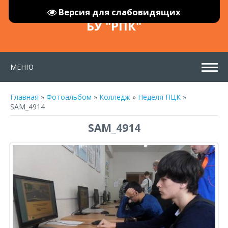
Версия для слабовидящих
БУ "РПК"
МЕНЮ
Главная
»
Фотоальбом
»
Колледж
»
Неделя ПЦК
»
SAM_4914
SAM_4914