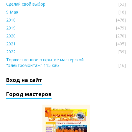
Сделай свой выбор
[53]
9 Мая
[16]
2018
[476]
2019
[479]
2020
[270]
2021
[405]
2022
[39]
Торжественное открытие мастерской
"Электромонтаж" 115 каб
[16]
Вход на сайт
Город мастеров