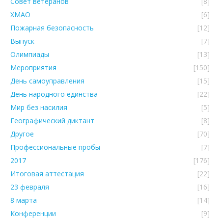
Совет ветеранов
[8]
ХМАО
[6]
Пожарная безопасность
[12]
Выпуск
[7]
Олимпиады
[13]
Мероприятия
[150]
День самоуправления
[15]
День народного единства
[22]
Мир без насилия
[5]
Географический диктант
[8]
Другое
[70]
Профессиональные пробы
[7]
2017
[176]
Итоговая аттестация
[22]
23 февраля
[16]
8 марта
[14]
Конференции
[9]