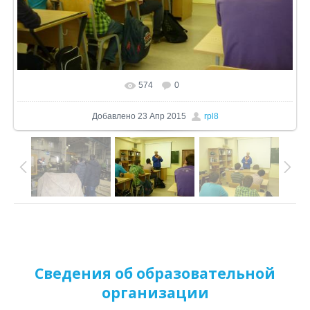
574
0
В реальном размере
1024x680
/ 234.7Kb
Добавлено
23 Апр 2015
rpl8
Сведения об образовательной
организации