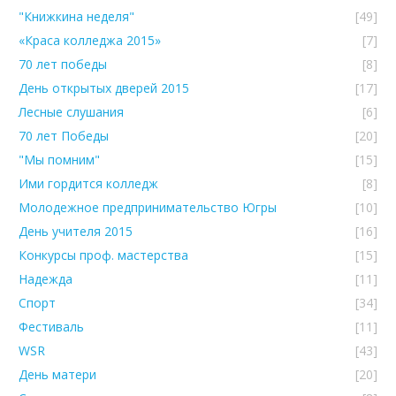
"Книжкина неделя"
[49]
«Краса колледжа 2015»
[7]
70 лет победы
[8]
День открытых дверей 2015
[17]
Лесные слушания
[6]
70 лет Победы
[20]
"Мы помним"
[15]
Ими гордится колледж
[8]
Молодежное предпринимательство Югры
[10]
День учителя 2015
[16]
Конкурсы проф. мастерства
[15]
Надежда
[11]
Спорт
[34]
Фестиваль
[11]
WSR
[43]
День матери
[20]