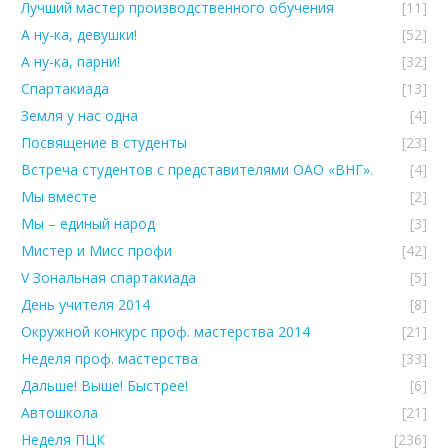
Лучший мастер производственного обучения
[11]
А ну-ка, девушки!
[52]
А ну-ка, парни!
[32]
Спартакиада
[13]
Земля у нас одна
[4]
Посвящение в студенты
[23]
Встреча студентов с представителями ОАО «ВНГ».
[4]
Мы вместе
[2]
Мы – единый народ
[3]
Мистер и Мисс профи
[42]
V Зональная спартакиада
[5]
День учителя 2014
[8]
Окружной конкурс проф. мастерства 2014
[21]
Неделя проф. мастерства
[33]
Дальше! Выше! Быстрее!
[6]
Автошкола
[21]
Неделя ПЦК
[236]