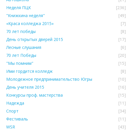
Неделя ПЦК
[236]
"Книжкина неделя"
[49]
«Краса колледжа 2015»
[7]
70 лет победы
[8]
День открытых дверей 2015
[17]
Лесные слушания
[6]
70 лет Победы
[20]
"Мы помним"
[15]
Ими гордится колледж
[8]
Молодежное предпринимательство Югры
[10]
День учителя 2015
[16]
Конкурсы проф. мастерства
[15]
Надежда
[11]
Спорт
[34]
Фестиваль
[11]
WSR
[43]