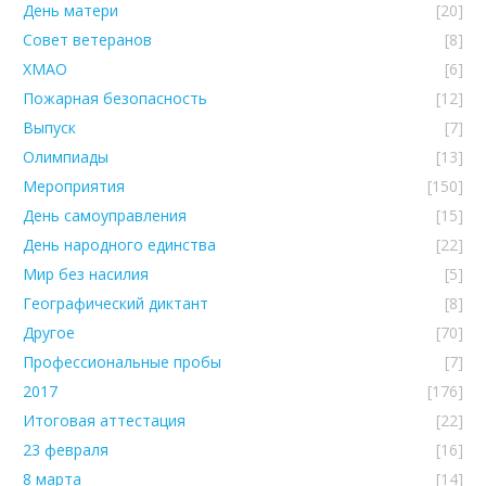
День матери
[20]
Совет ветеранов
[8]
ХМАО
[6]
Пожарная безопасность
[12]
Выпуск
[7]
Олимпиады
[13]
Мероприятия
[150]
День самоуправления
[15]
День народного единства
[22]
Мир без насилия
[5]
Географический диктант
[8]
Другое
[70]
Профессиональные пробы
[7]
2017
[176]
Итоговая аттестация
[22]
23 февраля
[16]
8 марта
[14]