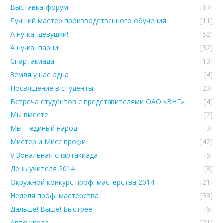
Выставка-форум
[67]
Лучший мастер производственного обучения
[11]
А ну-ка, девушки!
[52]
А ну-ка, парни!
[32]
Спартакиада
[13]
Земля у нас одна
[4]
Посвящение в студенты
[23]
Встреча студентов с представителями ОАО «ВНГ».
[4]
Мы вместе
[2]
Мы – единый народ
[3]
Мистер и Мисс профи
[42]
V Зональная спартакиада
[5]
День учителя 2014
[8]
Окружной конкурс проф. мастерства 2014
[21]
Неделя проф. мастерства
[33]
Дальше! Выше! Быстрее!
[6]
Автошкола
[21]