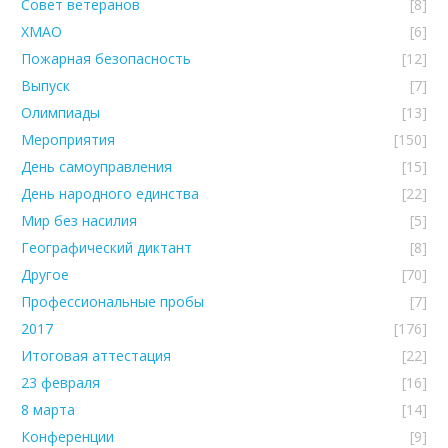
Совет ветеранов
[8]
ХМАО
[6]
Пожарная безопасность
[12]
Выпуск
[7]
Олимпиады
[13]
Мероприятия
[150]
День самоуправления
[15]
День народного единства
[22]
Мир без насилия
[5]
Географический диктант
[8]
Другое
[70]
Профессиональные пробы
[7]
2017
[176]
Итоговая аттестация
[22]
23 февраля
[16]
8 марта
[14]
Конференции
[9]