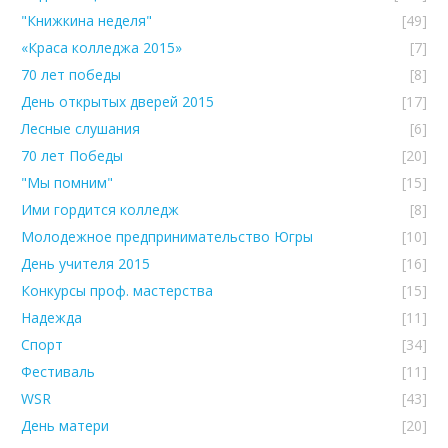
"Книжкина неделя"
[49]
«Краса колледжа 2015»
[7]
70 лет победы
[8]
День открытых дверей 2015
[17]
Лесные слушания
[6]
70 лет Победы
[20]
"Мы помним"
[15]
Ими гордится колледж
[8]
Молодежное предпринимательство Югры
[10]
День учителя 2015
[16]
Конкурсы проф. мастерства
[15]
Надежда
[11]
Спорт
[34]
Фестиваль
[11]
WSR
[43]
День матери
[20]