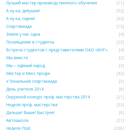
Лучший мастер производственного обучения
[11]
А ну-ка, девушки!
[52]
А ну-ка, парни!
[32]
Спартакиада
[13]
Земля у нас одна
[4]
Посвящение в студенты
[23]
Встреча студентов с представителями ОАО «ВНГ».
[4]
Мы вместе
[2]
Мы – единый народ
[3]
Мистер и Мисс профи
[42]
V Зональная спартакиада
[5]
День учителя 2014
[8]
Окружной конкурс проф. мастерства 2014
[21]
Неделя проф. мастерства
[33]
Дальше! Выше! Быстрее!
[6]
Автошкола
[21]
Неделя ПЦК
[236]