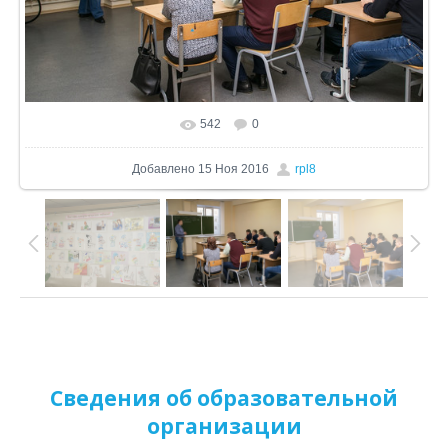
542
0
В реальном размере
1024x682
/ 537.8Kb
Добавлено
15 Ноя 2016
rpl8
Сведения об образовательной
организации