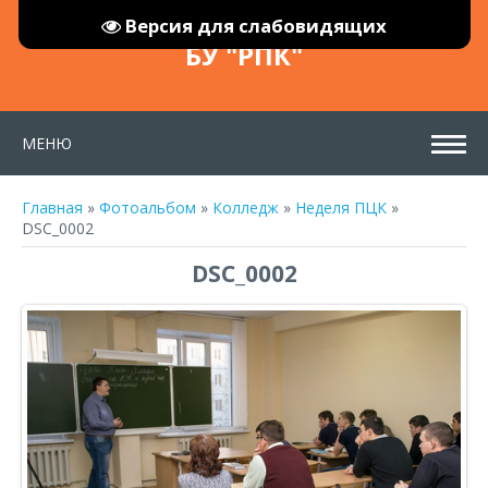
Версия для слабовидящих
БУ "РПК"
МЕНЮ
Главная
»
Фотоальбом
»
Колледж
»
Неделя ПЦК
»
DSC_0002
DSC_0002