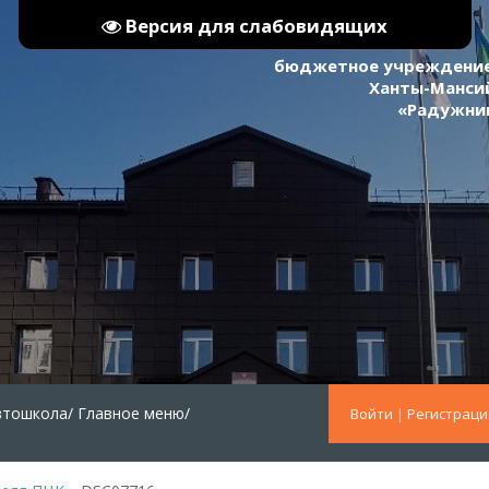
Версия для слабовидящих
бюджетное учреждение
Ханты-Мансий
«Радужни
втошкола/
Главное меню/
Войти
|
Регистраци