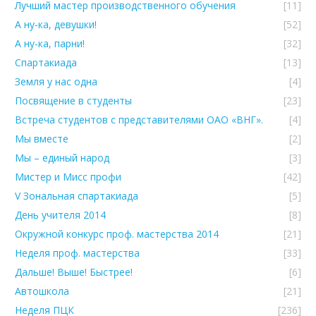
Лучший мастер производственного обучения
[11]
А ну-ка, девушки!
[52]
А ну-ка, парни!
[32]
Спартакиада
[13]
Земля у нас одна
[4]
Посвящение в студенты
[23]
Встреча студентов с представителями ОАО «ВНГ».
[4]
Мы вместе
[2]
Мы – единый народ
[3]
Мистер и Мисс профи
[42]
V Зональная спартакиада
[5]
День учителя 2014
[8]
Окружной конкурс проф. мастерства 2014
[21]
Неделя проф. мастерства
[33]
Дальше! Выше! Быстрее!
[6]
Автошкола
[21]
Неделя ПЦК
[236]