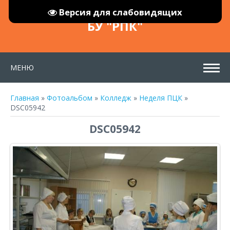
Версия для слабовидящих
БУ "РПК"
МЕНЮ
Главная
»
Фотоальбом
»
Колледж
»
Неделя ПЦК
»
DSC05942
DSC05942