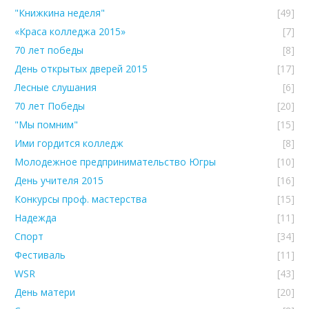
"Книжкина неделя"
[49]
«Краса колледжа 2015»
[7]
70 лет победы
[8]
День открытых дверей 2015
[17]
Лесные слушания
[6]
70 лет Победы
[20]
"Мы помним"
[15]
Ими гордится колледж
[8]
Молодежное предпринимательство Югры
[10]
День учителя 2015
[16]
Конкурсы проф. мастерства
[15]
Надежда
[11]
Спорт
[34]
Фестиваль
[11]
WSR
[43]
День матери
[20]