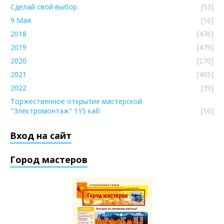
Сделай свой выбор
[53]
9 Мая
[16]
2018
[476]
2019
[479]
2020
[270]
2021
[405]
2022
[39]
Торжественное открытие мастерской
"Электромонтаж" 115 каб
[16]
Вход на сайт
Город мастеров