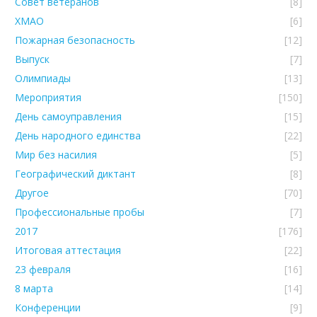
Совет ветеранов
[8]
ХМАО
[6]
Пожарная безопасность
[12]
Выпуск
[7]
Олимпиады
[13]
Мероприятия
[150]
День самоуправления
[15]
День народного единства
[22]
Мир без насилия
[5]
Географический диктант
[8]
Другое
[70]
Профессиональные пробы
[7]
2017
[176]
Итоговая аттестация
[22]
23 февраля
[16]
8 марта
[14]
Конференции
[9]