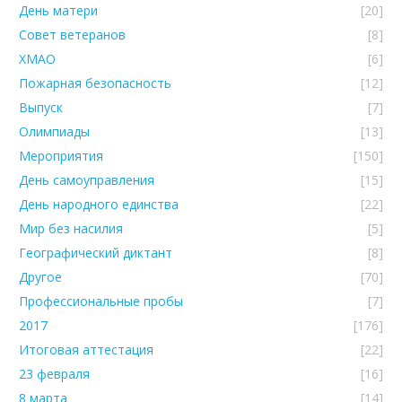
День матери
[20]
Совет ветеранов
[8]
ХМАО
[6]
Пожарная безопасность
[12]
Выпуск
[7]
Олимпиады
[13]
Мероприятия
[150]
День самоуправления
[15]
День народного единства
[22]
Мир без насилия
[5]
Географический диктант
[8]
Другое
[70]
Профессиональные пробы
[7]
2017
[176]
Итоговая аттестация
[22]
23 февраля
[16]
8 марта
[14]