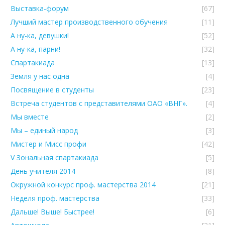
Выставка-форум
[67]
Лучший мастер производственного обучения
[11]
А ну-ка, девушки!
[52]
А ну-ка, парни!
[32]
Спартакиада
[13]
Земля у нас одна
[4]
Посвящение в студенты
[23]
Встреча студентов с представителями ОАО «ВНГ».
[4]
Мы вместе
[2]
Мы – единый народ
[3]
Мистер и Мисс профи
[42]
V Зональная спартакиада
[5]
День учителя 2014
[8]
Окружной конкурс проф. мастерства 2014
[21]
Неделя проф. мастерства
[33]
Дальше! Выше! Быстрее!
[6]