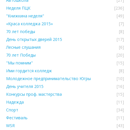
Автошкола
[21]
Неделя ПЦК
[236]
"Книжкина неделя"
[49]
«Краса колледжа 2015»
[7]
70 лет победы
[8]
День открытых дверей 2015
[17]
Лесные слушания
[6]
70 лет Победы
[20]
"Мы помним"
[15]
Ими гордится колледж
[8]
Молодежное предпринимательство Югры
[10]
День учителя 2015
[16]
Конкурсы проф. мастерства
[15]
Надежда
[11]
Спорт
[34]
Фестиваль
[11]
WSR
[43]