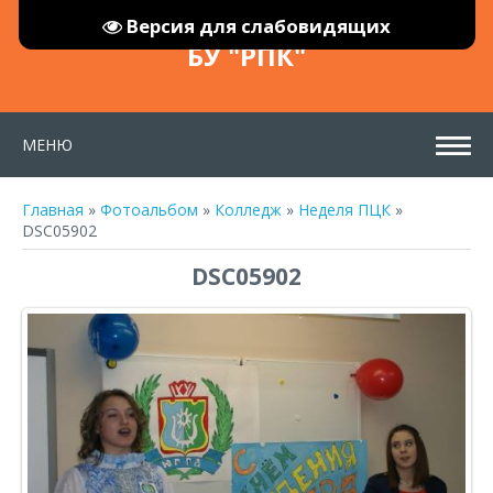
Версия для слабовидящих
БУ "РПК"
МЕНЮ
Главная
»
Фотоальбом
»
Колледж
»
Неделя ПЦК
»
DSC05902
DSC05902