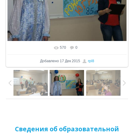
570
0
В реальном размере
1024x773
/ 296.9Kb
Добавлено
17 Дек 2015
rpl8
Сведения об образовательной