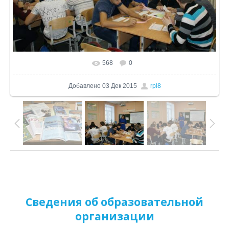
568
0
В реальном размере
1024x680
/ 311.2Kb
Добавлено
03 Дек 2015
rpl8
Сведения об образовательной
организации