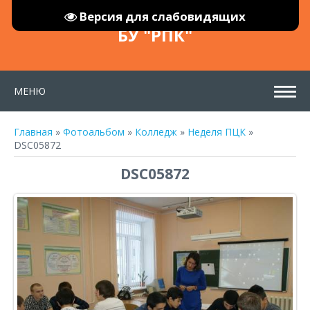
Версия для слабовидящих
БУ "РПК"
МЕНЮ
Главная
»
Фотоальбом
»
Колледж
»
Неделя ПЦК
»
DSC05872
DSC05872