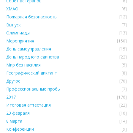
Совет ветеранов
[8]
ХМАО
[6]
Пожарная безопасность
[12]
Выпуск
[7]
Олимпиады
[13]
Мероприятия
[150]
День самоуправления
[15]
День народного единства
[22]
Мир без насилия
[5]
Географический диктант
[8]
Другое
[70]
Профессиональные пробы
[7]
2017
[176]
Итоговая аттестация
[22]
23 февраля
[16]
8 марта
[14]
Конференции
[9]