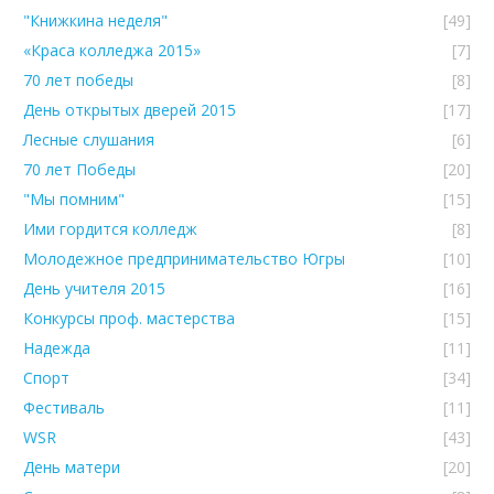
"Книжкина неделя"
[49]
«Краса колледжа 2015»
[7]
70 лет победы
[8]
День открытых дверей 2015
[17]
Лесные слушания
[6]
70 лет Победы
[20]
"Мы помним"
[15]
Ими гордится колледж
[8]
Молодежное предпринимательство Югры
[10]
День учителя 2015
[16]
Конкурсы проф. мастерства
[15]
Надежда
[11]
Спорт
[34]
Фестиваль
[11]
WSR
[43]
День матери
[20]