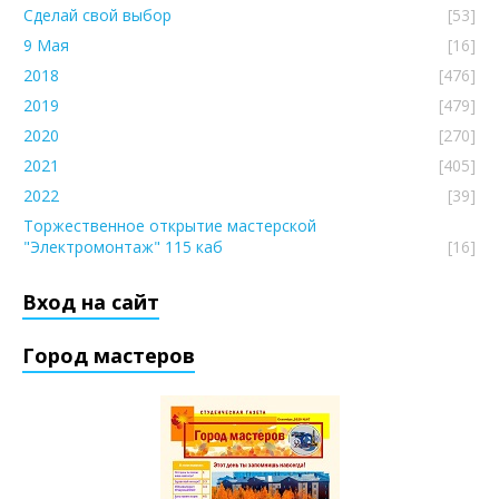
Сделай свой выбор
[53]
9 Мая
[16]
2018
[476]
2019
[479]
2020
[270]
2021
[405]
2022
[39]
Торжественное открытие мастерской
"Электромонтаж" 115 каб
[16]
Вход на сайт
Город мастеров