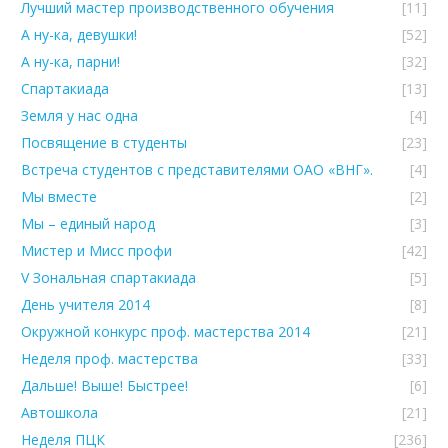
Лучший мастер производственного обучения
[11]
А ну-ка, девушки!
[52]
А ну-ка, парни!
[32]
Спартакиада
[13]
Земля у нас одна
[4]
Посвящение в студенты
[23]
Встреча студентов с представителями ОАО «ВНГ».
[4]
Мы вместе
[2]
Мы – единый народ
[3]
Мистер и Мисс профи
[42]
V Зональная спартакиада
[5]
День учителя 2014
[8]
Окружной конкурс проф. мастерства 2014
[21]
Неделя проф. мастерства
[33]
Дальше! Выше! Быстрее!
[6]
Автошкола
[21]
Неделя ПЦК
[236]