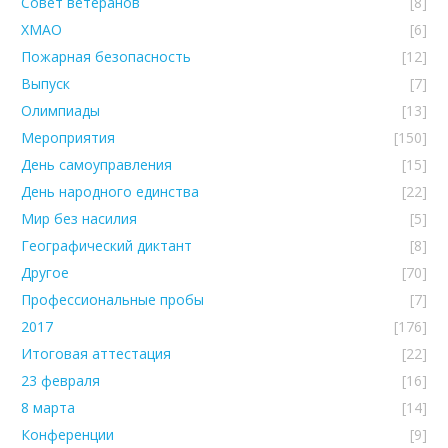
Совет ветеранов
[8]
ХМАО
[6]
Пожарная безопасность
[12]
Выпуск
[7]
Олимпиады
[13]
Мероприятия
[150]
День самоуправления
[15]
День народного единства
[22]
Мир без насилия
[5]
Географический диктант
[8]
Другое
[70]
Профессиональные пробы
[7]
2017
[176]
Итоговая аттестация
[22]
23 февраля
[16]
8 марта
[14]
Конференции
[9]