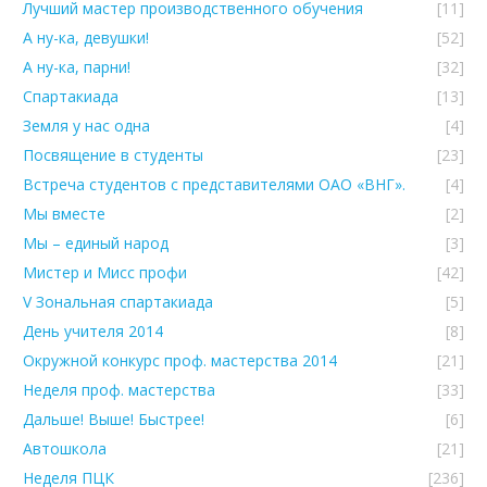
Лучший мастер производственного обучения
[11]
А ну-ка, девушки!
[52]
А ну-ка, парни!
[32]
Спартакиада
[13]
Земля у нас одна
[4]
Посвящение в студенты
[23]
Встреча студентов с представителями ОАО «ВНГ».
[4]
Мы вместе
[2]
Мы – единый народ
[3]
Мистер и Мисс профи
[42]
V Зональная спартакиада
[5]
День учителя 2014
[8]
Окружной конкурс проф. мастерства 2014
[21]
Неделя проф. мастерства
[33]
Дальше! Выше! Быстрее!
[6]
Автошкола
[21]
Неделя ПЦК
[236]