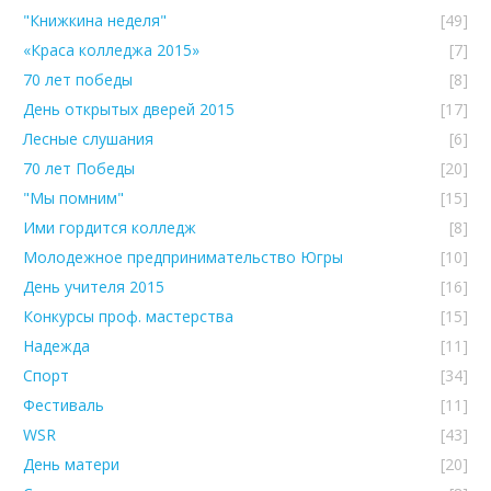
"Книжкина неделя"
[49]
«Краса колледжа 2015»
[7]
70 лет победы
[8]
День открытых дверей 2015
[17]
Лесные слушания
[6]
70 лет Победы
[20]
"Мы помним"
[15]
Ими гордится колледж
[8]
Молодежное предпринимательство Югры
[10]
День учителя 2015
[16]
Конкурсы проф. мастерства
[15]
Надежда
[11]
Спорт
[34]
Фестиваль
[11]
WSR
[43]
День матери
[20]