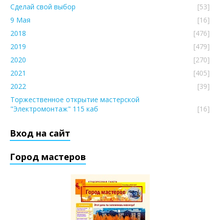
Сделай свой выбор
[53]
9 Мая
[16]
2018
[476]
2019
[479]
2020
[270]
2021
[405]
2022
[39]
Торжественное открытие мастерской
"Электромонтаж" 115 каб
[16]
Вход на сайт
Город мастеров