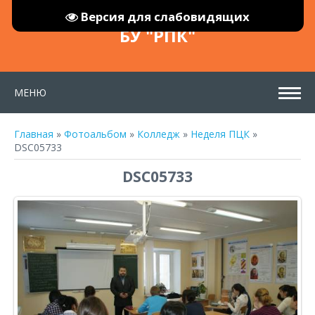
Версия для слабовидящих
БУ "РПК"
МЕНЮ
Главная
»
Фотоальбом
»
Колледж
»
Неделя ПЦК
»
DSC05733
DSC05733