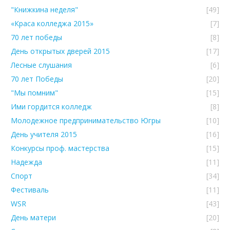
"Книжкина неделя"
[49]
«Краса колледжа 2015»
[7]
70 лет победы
[8]
День открытых дверей 2015
[17]
Лесные слушания
[6]
70 лет Победы
[20]
"Мы помним"
[15]
Ими гордится колледж
[8]
Молодежное предпринимательство Югры
[10]
День учителя 2015
[16]
Конкурсы проф. мастерства
[15]
Надежда
[11]
Спорт
[34]
Фестиваль
[11]
WSR
[43]
День матери
[20]