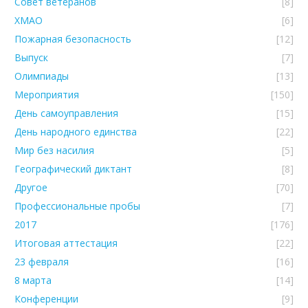
Совет ветеранов
[8]
ХМАО
[6]
Пожарная безопасность
[12]
Выпуск
[7]
Олимпиады
[13]
Мероприятия
[150]
День самоуправления
[15]
День народного единства
[22]
Мир без насилия
[5]
Географический диктант
[8]
Другое
[70]
Профессиональные пробы
[7]
2017
[176]
Итоговая аттестация
[22]
23 февраля
[16]
8 марта
[14]
Конференции
[9]