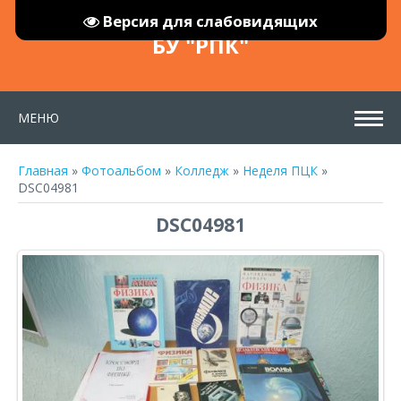
Версия для слабовидящих
БУ "РПК"
МЕНЮ
Главная
»
Фотоальбом
»
Колледж
»
Неделя ПЦК
»
DSC04981
DSC04981