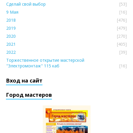
Сделай свой выбор
[53]
9 Мая
[16]
2018
[476]
2019
[479]
2020
[270]
2021
[405]
2022
[39]
Торжественное открытие мастерской
"Электромонтаж" 115 каб
[16]
Вход на сайт
Город мастеров