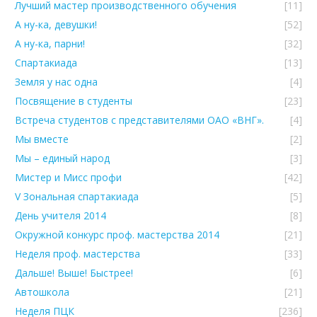
Лучший мастер производственного обучения
[11]
А ну-ка, девушки!
[52]
А ну-ка, парни!
[32]
Спартакиада
[13]
Земля у нас одна
[4]
Посвящение в студенты
[23]
Встреча студентов с представителями ОАО «ВНГ».
[4]
Мы вместе
[2]
Мы – единый народ
[3]
Мистер и Мисс профи
[42]
V Зональная спартакиада
[5]
День учителя 2014
[8]
Окружной конкурс проф. мастерства 2014
[21]
Неделя проф. мастерства
[33]
Дальше! Выше! Быстрее!
[6]
Автошкола
[21]
Неделя ПЦК
[236]