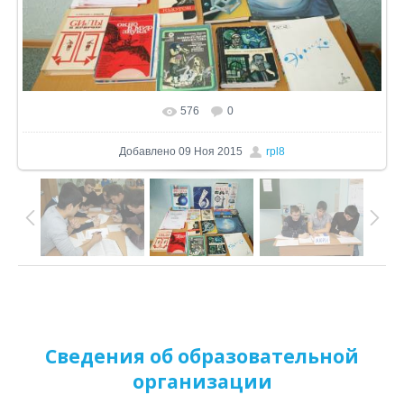
576
0
В реальном размере
1024x680
/ 356.2Kb
Добавлено
09 Ноя 2015
rpl8
Сведения об образовательной
организации