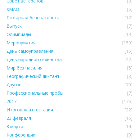
Совет ветеранов
[8]
ХМАО
[6]
Пожарная безопасность
[12]
Выпуск
[7]
Олимпиады
[13]
Мероприятия
[150]
День самоуправления
[15]
День народного единства
[22]
Мир без насилия
[5]
Географический диктант
[8]
Другое
[70]
Профессиональные пробы
[7]
2017
[176]
Итоговая аттестация
[22]
23 февраля
[16]
8 марта
[14]
Конференции
[9]