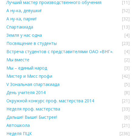
Лучший мастер производственного обучения
[11]
А ну-ка, девушки!
[52]
А ну-ка, парни!
[32]
Спартакиада
[13]
Земля у нас одна
[4]
Посвящение в студенты
[23]
Встреча студентов с представителями ОАО «ВНГ».
[4]
Мы вместе
[2]
Мы – единый народ
[3]
Мистер и Мисс профи
[42]
V Зональная спартакиада
[5]
День учителя 2014
[8]
Окружной конкурс проф. мастерства 2014
[21]
Неделя проф. мастерства
[33]
Дальше! Выше! Быстрее!
[6]
Автошкола
[21]
Неделя ПЦК
[236]