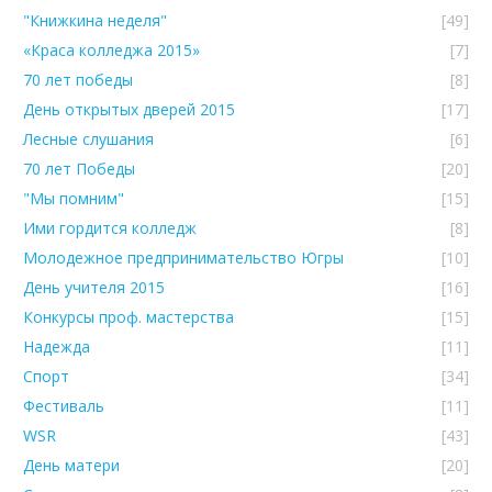
"Книжкина неделя"
[49]
«Краса колледжа 2015»
[7]
70 лет победы
[8]
День открытых дверей 2015
[17]
Лесные слушания
[6]
70 лет Победы
[20]
"Мы помним"
[15]
Ими гордится колледж
[8]
Молодежное предпринимательство Югры
[10]
День учителя 2015
[16]
Конкурсы проф. мастерства
[15]
Надежда
[11]
Спорт
[34]
Фестиваль
[11]
WSR
[43]
День матери
[20]