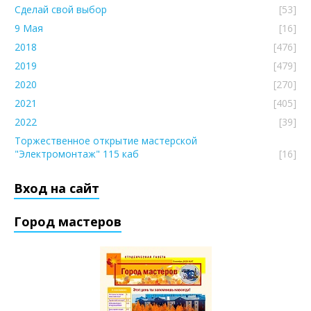
Сделай свой выбор
[53]
9 Мая
[16]
2018
[476]
2019
[479]
2020
[270]
2021
[405]
2022
[39]
Торжественное открытие мастерской
"Электромонтаж" 115 каб
[16]
Вход на сайт
Город мастеров