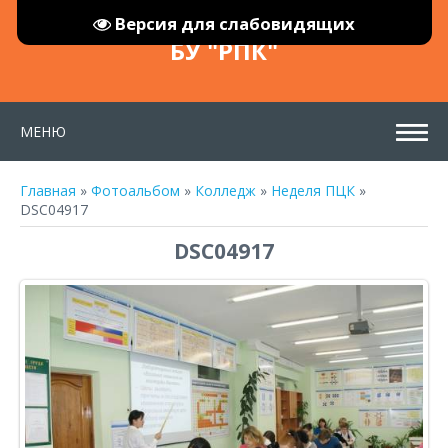
Версия для слабовидящих
БУ "РПК"
МЕНЮ
Главная
»
Фотоальбом
»
Колледж
»
Неделя ПЦК
»
DSC04917
DSC04917