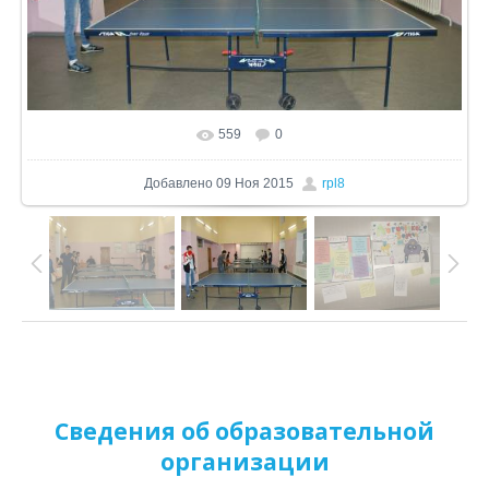
559
0
В реальном размере
1024x680
/ 269.8Kb
Добавлено
09 Ноя 2015
rpl8
Сведения об образовательной
организации