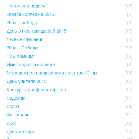
"Книжкина неделя"
[49]
«Краса колледжа 2015»
[7]
70 лет победы
[8]
День открытых дверей 2015
[17]
Лесные слушания
[6]
70 лет Победы
[20]
"Мы помним"
[15]
Ими гордится колледж
[8]
Молодежное предпринимательство Югры
[10]
День учителя 2015
[16]
Конкурсы проф. мастерства
[15]
Надежда
[11]
Спорт
[34]
Фестиваль
[11]
WSR
[43]
День матери
[20]