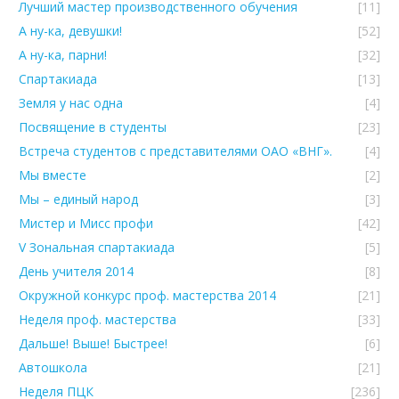
Лучший мастер производственного обучения
[11]
А ну-ка, девушки!
[52]
А ну-ка, парни!
[32]
Спартакиада
[13]
Земля у нас одна
[4]
Посвящение в студенты
[23]
Встреча студентов с представителями ОАО «ВНГ».
[4]
Мы вместе
[2]
Мы – единый народ
[3]
Мистер и Мисс профи
[42]
V Зональная спартакиада
[5]
День учителя 2014
[8]
Окружной конкурс проф. мастерства 2014
[21]
Неделя проф. мастерства
[33]
Дальше! Выше! Быстрее!
[6]
Автошкола
[21]
Неделя ПЦК
[236]