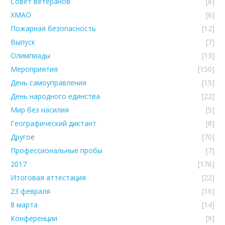
Совет ветеранов
[8]
ХМАО
[6]
Пожарная безопасность
[12]
Выпуск
[7]
Олимпиады
[13]
Мероприятия
[150]
День самоуправления
[15]
День народного единства
[22]
Мир без насилия
[5]
Географический диктант
[8]
Другое
[70]
Профессиональные пробы
[7]
2017
[176]
Итоговая аттестация
[22]
23 февраля
[16]
8 марта
[14]
Конференции
[9]