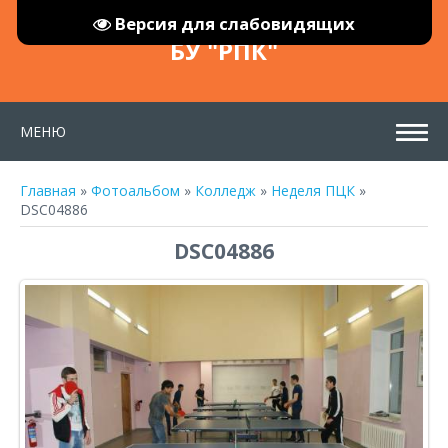
Версия для слабовидящих
БУ "РПК"
МЕНЮ
Главная
»
Фотоальбом
»
Колледж
»
Неделя ПЦК
»
DSC04886
DSC04886