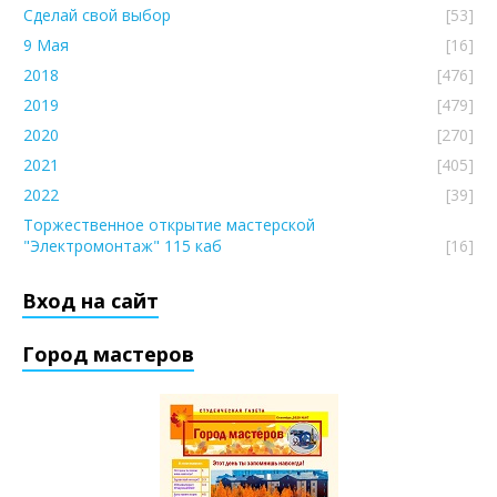
Сделай свой выбор
[53]
9 Мая
[16]
2018
[476]
2019
[479]
2020
[270]
2021
[405]
2022
[39]
Торжественное открытие мастерской
"Электромонтаж" 115 каб
[16]
Вход на сайт
Город мастеров