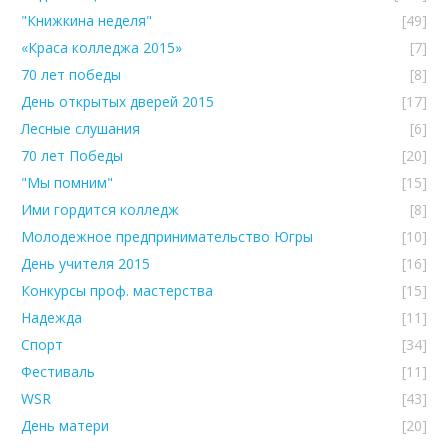
"Книжкина неделя"
[49]
«Краса колледжа 2015»
[7]
70 лет победы
[8]
День открытых дверей 2015
[17]
Лесные слушания
[6]
70 лет Победы
[20]
"Мы помним"
[15]
Ими гордится колледж
[8]
Молодежное предпринимательство Югры
[10]
День учителя 2015
[16]
Конкурсы проф. мастерства
[15]
Надежда
[11]
Спорт
[34]
Фестиваль
[11]
WSR
[43]
День матери
[20]