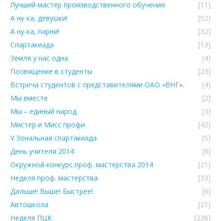
Лучший мастер производственного обучения
[11]
А ну-ка, девушки!
[52]
А ну-ка, парни!
[32]
Спартакиада
[13]
Земля у нас одна
[4]
Посвящение в студенты
[23]
Встреча студентов с представителями ОАО «ВНГ».
[4]
Мы вместе
[2]
Мы – единый народ
[3]
Мистер и Мисс профи
[42]
V Зональная спартакиада
[5]
День учителя 2014
[8]
Окружной конкурс проф. мастерства 2014
[21]
Неделя проф. мастерства
[33]
Дальше! Выше! Быстрее!
[6]
Автошкола
[21]
Неделя ПЦК
[236]