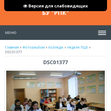
Версия для слабовидящих
БУ "РПК"
МЕНЮ
Главная
»
Фотоальбом
»
Колледж
»
Неделя ПЦК
»
DSC01377
DSC01377