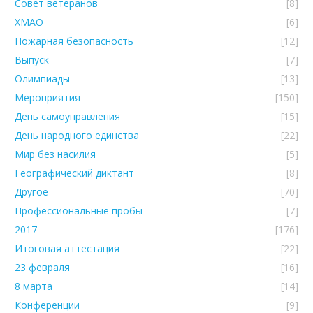
Совет ветеранов
[8]
ХМАО
[6]
Пожарная безопасность
[12]
Выпуск
[7]
Олимпиады
[13]
Мероприятия
[150]
День самоуправления
[15]
День народного единства
[22]
Мир без насилия
[5]
Географический диктант
[8]
Другое
[70]
Профессиональные пробы
[7]
2017
[176]
Итоговая аттестация
[22]
23 февраля
[16]
8 марта
[14]
Конференции
[9]