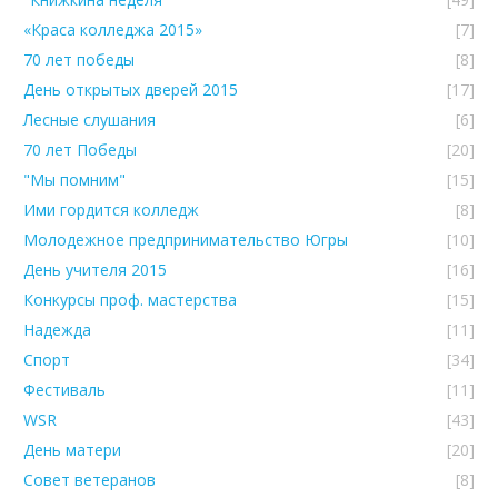
«Краса колледжа 2015»
[7]
70 лет победы
[8]
День открытых дверей 2015
[17]
Лесные слушания
[6]
70 лет Победы
[20]
"Мы помним"
[15]
Ими гордится колледж
[8]
Молодежное предпринимательство Югры
[10]
День учителя 2015
[16]
Конкурсы проф. мастерства
[15]
Надежда
[11]
Спорт
[34]
Фестиваль
[11]
WSR
[43]
День матери
[20]
Совет ветеранов
[8]