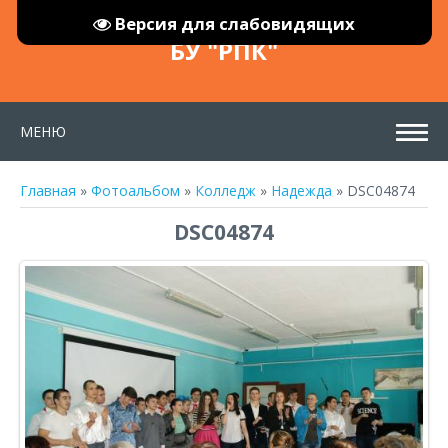
Версия для слабовидящих
БУ "РПК"
МЕНЮ
Главная
»
Фотоальбом
»
Колледж
»
Надежда
» DSC04874
DSC04874