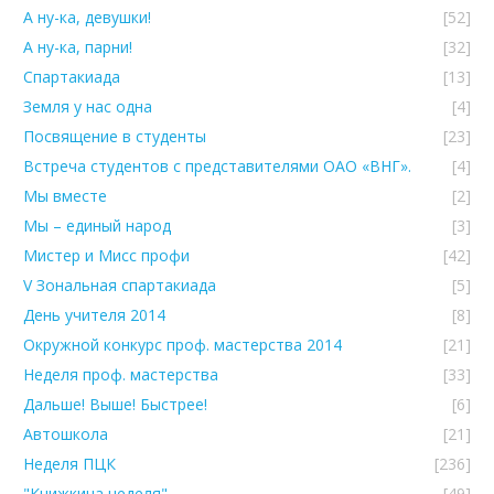
А ну-ка, девушки!
[52]
А ну-ка, парни!
[32]
Спартакиада
[13]
Земля у нас одна
[4]
Посвящение в студенты
[23]
Встреча студентов с представителями ОАО «ВНГ».
[4]
Мы вместе
[2]
Мы – единый народ
[3]
Мистер и Мисс профи
[42]
V Зональная спартакиада
[5]
День учителя 2014
[8]
Окружной конкурс проф. мастерства 2014
[21]
Неделя проф. мастерства
[33]
Дальше! Выше! Быстрее!
[6]
Автошкола
[21]
Неделя ПЦК
[236]
"Книжкина неделя"
[49]