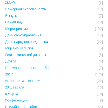
ХМАО
[6]
Пожарная безопасность
[12]
Выпуск
[7]
Олимпиады
[13]
Мероприятия
[150]
День самоуправления
[15]
День народного единства
[22]
Мир без насилия
[5]
Географический диктант
[8]
Другое
[70]
Профессиональные пробы
[7]
2017
[176]
Итоговая аттестация
[22]
23 февраля
[16]
8 марта
[14]
Конференции
[9]
Сделай свой выбор
[53]