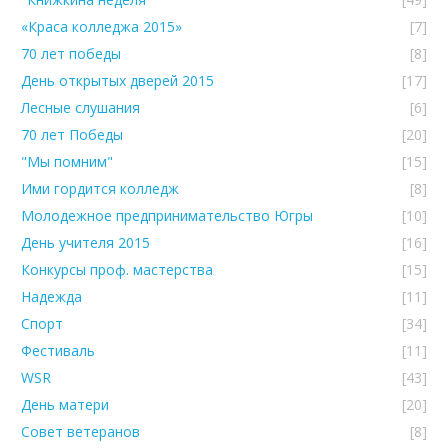
«Краса колледжа 2015»
[7]
70 лет победы
[8]
День открытых дверей 2015
[17]
Лесные слушания
[6]
70 лет Победы
[20]
"Мы помним"
[15]
Ими гордится колледж
[8]
Молодежное предпринимательство Югры
[10]
День учителя 2015
[16]
Конкурсы проф. мастерства
[15]
Надежда
[11]
Спорт
[34]
Фестиваль
[11]
WSR
[43]
День матери
[20]
Совет ветеранов
[8]