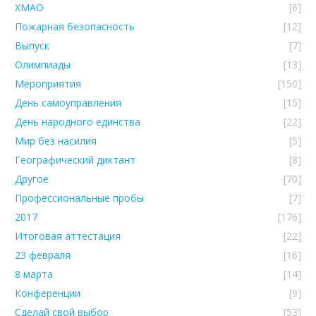
ХМАО
[6]
Пожарная безопасность
[12]
Выпуск
[7]
Олимпиады
[13]
Мероприятия
[150]
День самоуправления
[15]
День народного единства
[22]
Мир без насилия
[5]
Географический диктант
[8]
Другое
[70]
Профессиональные пробы
[7]
2017
[176]
Итоговая аттестация
[22]
23 февраля
[16]
8 марта
[14]
Конференции
[9]
Сделай свой выбор
[53]