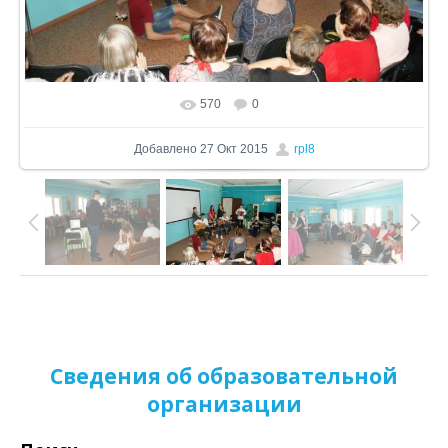
570
0
В реальном размере
1024x680
/ 351.5Kb
Добавлено
27 Окт 2015
rpl8
Сведения об образовательной
организации