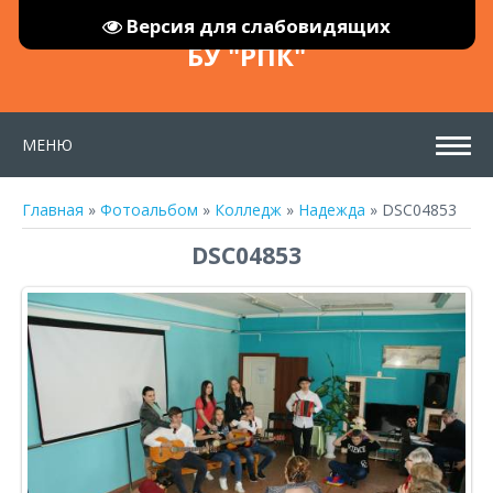
Версия для слабовидящих
БУ "РПК"
МЕНЮ
Главная
»
Фотоальбом
»
Колледж
»
Надежда
» DSC04853
DSC04853