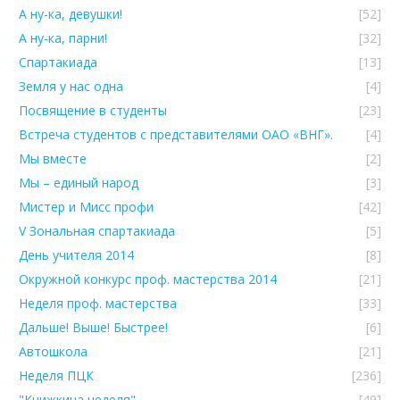
А ну-ка, девушки!
[52]
А ну-ка, парни!
[32]
Спартакиада
[13]
Земля у нас одна
[4]
Посвящение в студенты
[23]
Встреча студентов с представителями ОАО «ВНГ».
[4]
Мы вместе
[2]
Мы – единый народ
[3]
Мистер и Мисс профи
[42]
V Зональная спартакиада
[5]
День учителя 2014
[8]
Окружной конкурс проф. мастерства 2014
[21]
Неделя проф. мастерства
[33]
Дальше! Выше! Быстрее!
[6]
Автошкола
[21]
Неделя ПЦК
[236]
"Книжкина неделя"
[49]