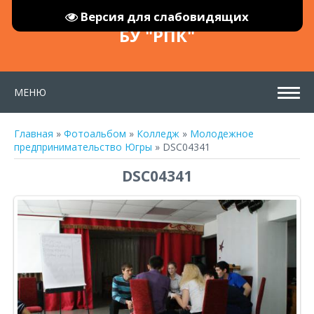
Версия для слабовидящих
БУ "РПК"
МЕНЮ
Главная
»
Фотоальбом
»
Колледж
»
Молодежное
предпринимательство Югры
» DSC04341
DSC04341