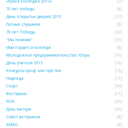
«Краса колледжа 2015»
[7]
70 лет победы
[8]
День открытых дверей 2015
[17]
Лесные слушания
[6]
70 лет Победы
[20]
"Мы помним"
[15]
Ими гордится колледж
[8]
Молодежное предпринимательство Югры
[10]
День учителя 2015
[16]
Конкурсы проф. мастерства
[15]
Надежда
[11]
Спорт
[34]
Фестиваль
[11]
WSR
[43]
День матери
[20]
Совет ветеранов
[8]
ХМАО
[6]