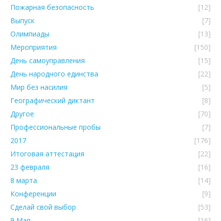
Пожарная безопасность
[12]
Выпуск
[7]
Олимпиады
[13]
Мероприятия
[150]
День самоуправления
[15]
День народного единства
[22]
Мир без насилия
[5]
Географический диктант
[8]
Другое
[70]
Профессиональные пробы
[7]
2017
[176]
Итоговая аттестация
[22]
23 февраля
[16]
8 марта
[14]
Конференции
[9]
Сделай свой выбор
[53]
9 Мая
[16]