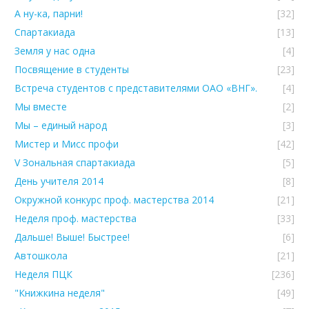
А ну-ка, парни!
[32]
Спартакиада
[13]
Земля у нас одна
[4]
Посвящение в студенты
[23]
Встреча студентов с представителями ОАО «ВНГ».
[4]
Мы вместе
[2]
Мы – единый народ
[3]
Мистер и Мисс профи
[42]
V Зональная спартакиада
[5]
День учителя 2014
[8]
Окружной конкурс проф. мастерства 2014
[21]
Неделя проф. мастерства
[33]
Дальше! Выше! Быстрее!
[6]
Автошкола
[21]
Неделя ПЦК
[236]
"Книжкина неделя"
[49]