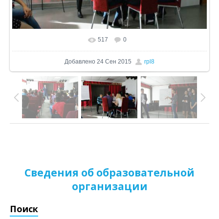
517
0
В реальном размере
1200x671
/ 286.9Kb
Добавлено
24 Сен 2015
rpl8
Сведения об образовательной
организации
Поиск