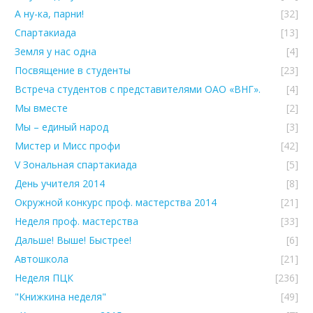
А ну-ка, парни!
[32]
Спартакиада
[13]
Земля у нас одна
[4]
Посвящение в студенты
[23]
Встреча студентов с представителями ОАО «ВНГ».
[4]
Мы вместе
[2]
Мы – единый народ
[3]
Мистер и Мисс профи
[42]
V Зональная спартакиада
[5]
День учителя 2014
[8]
Окружной конкурс проф. мастерства 2014
[21]
Неделя проф. мастерства
[33]
Дальше! Выше! Быстрее!
[6]
Автошкола
[21]
Неделя ПЦК
[236]
"Книжкина неделя"
[49]