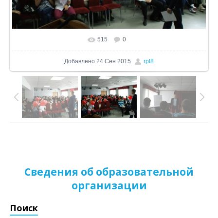
515
0
В реальном размере
1200x671
/ 293.0Kb
Добавлено
24 Сен 2015
rpl8
Сведения об образовательной
организации
Поиск