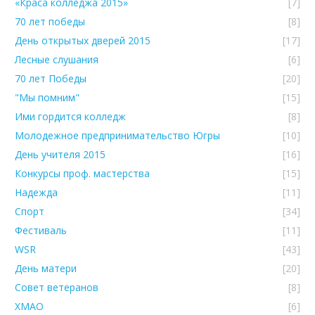
«Краса колледжа 2015»
[7]
70 лет победы
[8]
День открытых дверей 2015
[17]
Лесные слушания
[6]
70 лет Победы
[20]
"Мы помним"
[15]
Ими гордится колледж
[8]
Молодежное предпринимательство Югры
[10]
День учителя 2015
[16]
Конкурсы проф. мастерства
[15]
Надежда
[11]
Спорт
[34]
Фестиваль
[11]
WSR
[43]
День матери
[20]
Совет ветеранов
[8]
ХМАО
[6]