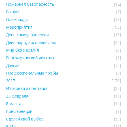
Пожарная безопасность
[12]
Выпуск
[7]
Олимпиады
[13]
Мероприятия
[150]
День самоуправления
[15]
День народного единства
[22]
Мир без насилия
[5]
Географический диктант
[8]
Другое
[70]
Профессиональные пробы
[7]
2017
[176]
Итоговая аттестация
[22]
23 февраля
[16]
8 марта
[14]
Конференции
[9]
Сделай свой выбор
[53]
9 Мая
[16]