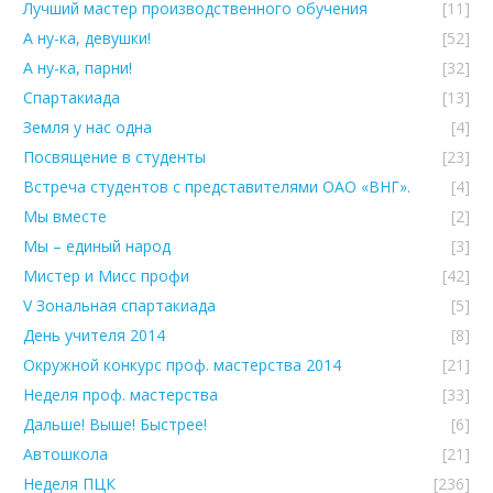
Лучший мастер производственного обучения
[11]
А ну-ка, девушки!
[52]
А ну-ка, парни!
[32]
Спартакиада
[13]
Земля у нас одна
[4]
Посвящение в студенты
[23]
Встреча студентов с представителями ОАО «ВНГ».
[4]
Мы вместе
[2]
Мы – единый народ
[3]
Мистер и Мисс профи
[42]
V Зональная спартакиада
[5]
День учителя 2014
[8]
Окружной конкурс проф. мастерства 2014
[21]
Неделя проф. мастерства
[33]
Дальше! Выше! Быстрее!
[6]
Автошкола
[21]
Неделя ПЦК
[236]