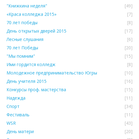
"Книжкина неделя"
[49]
«Краса колледжа 2015»
[7]
70 лет победы
[8]
День открытых дверей 2015
[17]
Лесные слушания
[6]
70 лет Победы
[20]
"Мы помним"
[15]
Ими гордится колледж
[8]
Молодежное предпринимательство Югры
[10]
День учителя 2015
[16]
Конкурсы проф. мастерства
[15]
Надежда
[11]
Спорт
[34]
Фестиваль
[11]
WSR
[43]
День матери
[20]