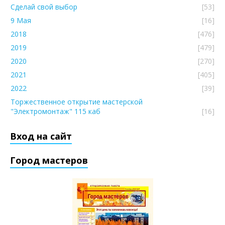
Сделай свой выбор
[53]
9 Мая
[16]
2018
[476]
2019
[479]
2020
[270]
2021
[405]
2022
[39]
Торжественное открытие мастерской
"Электромонтаж" 115 каб
[16]
Вход на сайт
Город мастеров