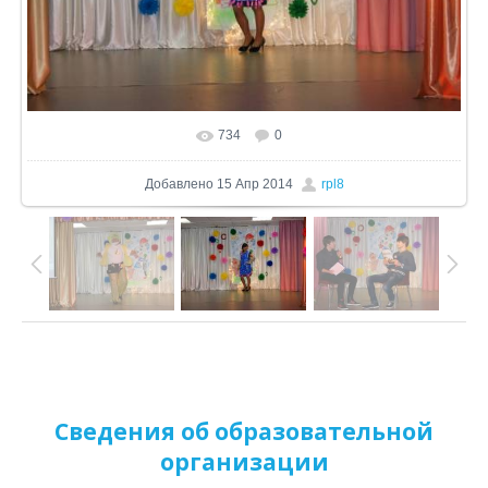
734
0
В реальном размере
800x533
/ 165.6Kb
Добавлено
15 Апр 2014
rpl8
Сведения об образовательной
организации