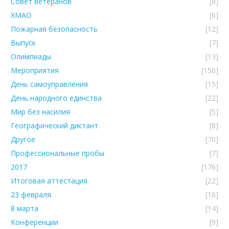
Совет ветеранов
[8]
ХМАО
[6]
Пожарная безопасность
[12]
Выпуск
[7]
Олимпиады
[13]
Мероприятия
[150]
День самоуправления
[15]
День народного единства
[22]
Мир без насилия
[5]
Географический диктант
[8]
Другое
[70]
Профессиональные пробы
[7]
2017
[176]
Итоговая аттестация
[22]
23 февраля
[16]
8 марта
[14]
Конференции
[9]