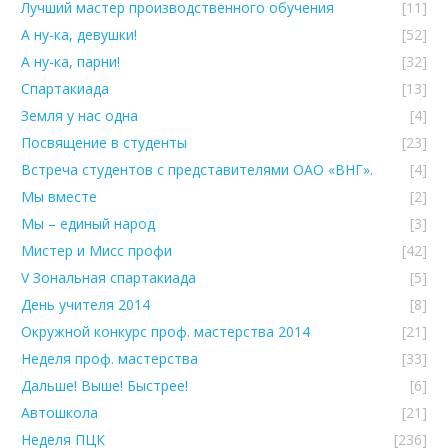
Лучший мастер производственного обучения
[11]
А ну-ка, девушки!
[52]
А ну-ка, парни!
[32]
Спартакиада
[13]
Земля у нас одна
[4]
Посвящение в студенты
[23]
Встреча студентов с представителями ОАО «ВНГ».
[4]
Мы вместе
[2]
Мы – единый народ
[3]
Мистер и Мисс профи
[42]
V Зональная спартакиада
[5]
День учителя 2014
[8]
Окружной конкурс проф. мастерства 2014
[21]
Неделя проф. мастерства
[33]
Дальше! Выше! Быстрее!
[6]
Автошкола
[21]
Неделя ПЦК
[236]