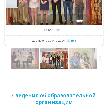
648
0
В реальном размере
800x533
/ 205.0Kb
Добавлено
15 Апр 2014
rpl8
Сведения об образовательной
организации