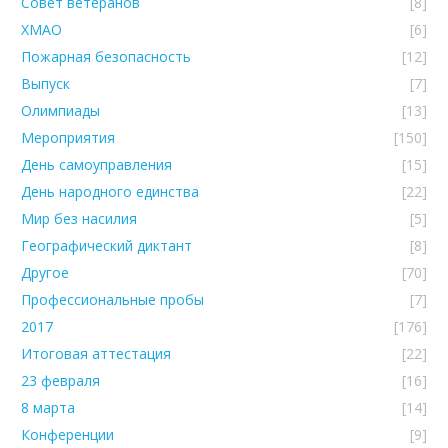
Совет ветеранов
[8]
ХМАО
[6]
Пожарная безопасность
[12]
Выпуск
[7]
Олимпиады
[13]
Мероприятия
[150]
День самоуправления
[15]
День народного единства
[22]
Мир без насилия
[5]
Географический диктант
[8]
Другое
[70]
Профессиональные пробы
[7]
2017
[176]
Итоговая аттестация
[22]
23 февраля
[16]
8 марта
[14]
Конференции
[9]