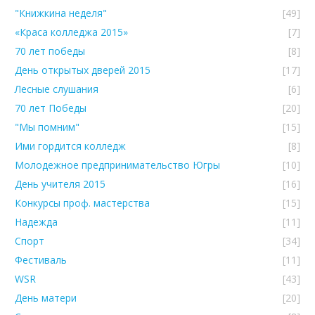
"Книжкина неделя"
[49]
«Краса колледжа 2015»
[7]
70 лет победы
[8]
День открытых дверей 2015
[17]
Лесные слушания
[6]
70 лет Победы
[20]
"Мы помним"
[15]
Ими гордится колледж
[8]
Молодежное предпринимательство Югры
[10]
День учителя 2015
[16]
Конкурсы проф. мастерства
[15]
Надежда
[11]
Спорт
[34]
Фестиваль
[11]
WSR
[43]
День матери
[20]