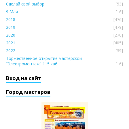
Сделай свой выбор
[53]
9 Мая
[16]
2018
[476]
2019
[479]
2020
[270]
2021
[405]
2022
[39]
Торжественное открытие мастерской
"Электромонтаж" 115 каб
[16]
Вход на сайт
Город мастеров