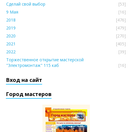
Сделай свой выбор
[53]
9 Мая
[16]
2018
[476]
2019
[479]
2020
[270]
2021
[405]
2022
[39]
Торжественное открытие мастерской
"Электромонтаж" 115 каб
[16]
Вход на сайт
Город мастеров