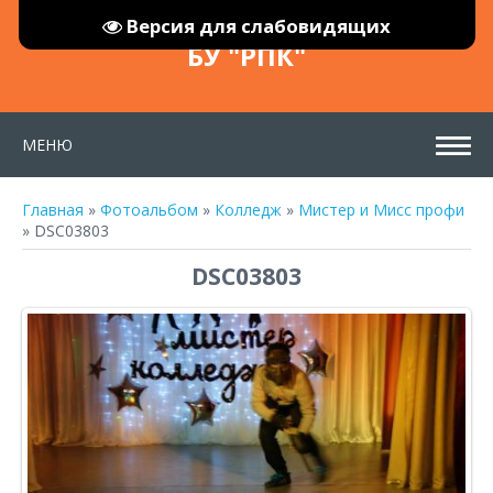
Версия для слабовидящих
БУ "РПК"
МЕНЮ
Главная
»
Фотоальбом
»
Колледж
»
Мистер и Мисс профи
» DSC03803
DSC03803