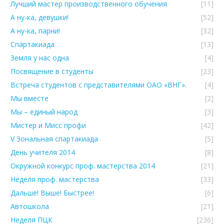
Лучший мастер производственного обучения
[11]
А ну-ка, девушки!
[52]
А ну-ка, парни!
[32]
Спартакиада
[13]
Земля у нас одна
[4]
Посвящение в студенты
[23]
Встреча студентов с представителями ОАО «ВНГ».
[4]
Мы вместе
[2]
Мы – единый народ
[3]
Мистер и Мисс профи
[42]
V Зональная спартакиада
[5]
День учителя 2014
[8]
Окружной конкурс проф. мастерства 2014
[21]
Неделя проф. мастерства
[33]
Дальше! Выше! Быстрее!
[6]
Автошкола
[21]
Неделя ПЦК
[236]