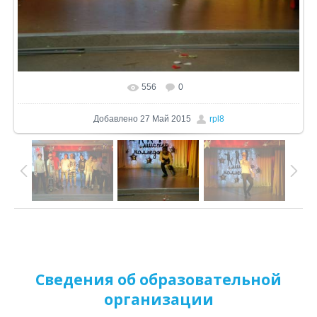
556
0
В реальном размере
1024x680
/ 156.6Kb
Добавлено
27 Май 2015
rpl8
Сведения об образовательной
организации