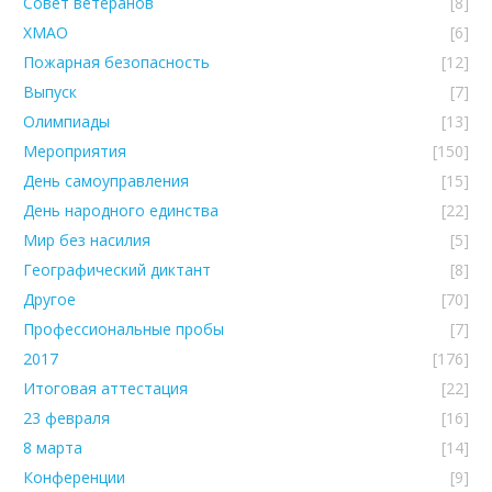
Совет ветеранов
[8]
ХМАО
[6]
Пожарная безопасность
[12]
Выпуск
[7]
Олимпиады
[13]
Мероприятия
[150]
День самоуправления
[15]
День народного единства
[22]
Мир без насилия
[5]
Географический диктант
[8]
Другое
[70]
Профессиональные пробы
[7]
2017
[176]
Итоговая аттестация
[22]
23 февраля
[16]
8 марта
[14]
Конференции
[9]