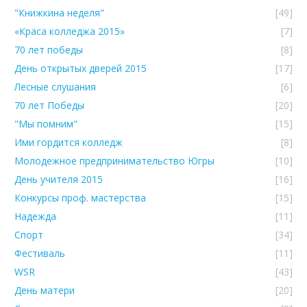
"Книжкина неделя"
[49]
«Краса колледжа 2015»
[7]
70 лет победы
[8]
День открытых дверей 2015
[17]
Лесные слушания
[6]
70 лет Победы
[20]
"Мы помним"
[15]
Ими гордится колледж
[8]
Молодежное предпринимательство Югры
[10]
День учителя 2015
[16]
Конкурсы проф. мастерства
[15]
Надежда
[11]
Спорт
[34]
Фестиваль
[11]
WSR
[43]
День матери
[20]